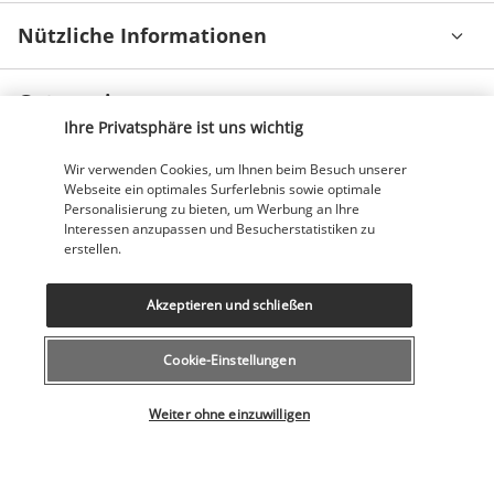
Nützliche Informationen
Gut zu wissen
Ihre Privatsphäre ist uns wichtig
Entdecken Sie dieses wunderschöne
Wir verwenden Cookies, um Ihnen beim Besuch unserer
Reiseziel
Webseite ein optimales Surferlebnis sowie optimale
Personalisierung zu bieten, um Werbung an Ihre
Interessen anzupassen und Besucherstatistiken zu
Nützliche Informationen
erstellen.
Akzeptieren und schließen
Cookie-Einstellungen
Unsere Experten stehen Ihnen zur Seite
Wählen Sie Ihr Angebot
043 508 19 00
Weiter ohne einzuwilligen
Montag bis Freitag von 12 bis 20 Uhr, Samstags und Sonntags
von 10 bis 18 Uhr