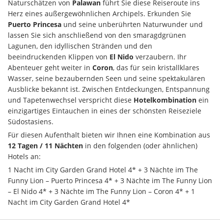
Naturschätzen von 
Palawan
 führt Sie diese Reiseroute ins 
Herz eines außergewöhnlichen Archipels. Erkunden Sie 
Puerto Princesa
 und seine unberührten Naturwunder und 
lassen Sie sich anschließend von den smaragdgrünen 
Lagunen, den idyllischen Stränden und den 
beeindruckenden Klippen von 
El Nido
 verzaubern. Ihr 
Abenteuer geht weiter in 
Coron
, das für sein kristallklares 
Wasser, seine bezaubernden Seen und seine spektakulären 
Ausblicke bekannt ist. Zwischen Entdeckungen, Entspannung 
und Tapetenwechsel verspricht diese 
Hotelkombination
 ein 
einzigartiges Eintauchen in eines der schönsten Reiseziele 
Südostasiens.
Für diesen Aufenthalt bieten wir Ihnen eine Kombination aus 
12 Tagen / 11 Nächten
 in den folgenden (oder ähnlichen) 
Hotels an:
1 Nacht im City Garden Grand Hotel 4* + 3 Nächte im The 
Funny Lion – Puerto Princesa 4* + 3 Nächte im The Funny Lion 
– El Nido 4* + 3 Nächte im The Funny Lion – Coron 4* + 1 
Nacht im City Garden Grand Hotel 4*