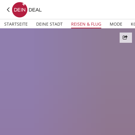
STARTSEITE
DEINE STADT
REISEN & FLUG
MODE
K