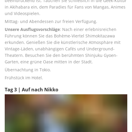
beeindruckend ist. Tauchen Sie schließlich in die Geek-Kultur 
in Akihabara ein, dem Paradies für Fans von Mangas, Animes 
und Videospielen.
Mittag- und Abendessen zur freien Verfügung.
Unsere Ausflugsvorschläge
: Nach einer erlebnisreichen 
Führung können Sie das Bohème-Viertel Shimokitazawa 
erkunden. Genießen Sie die künstlerische Atmosphäre mit 
Vintage-Läden, unabhängigen Cafés und Underground-
Theatern. Besuchen Sie den berühmten Shinjuku Gyoen-
Garten, eine grüne Oase mitten in der Stadt.
Übernachtung in Tokio.
Frühstück im Hotel.
Tag 3 | Auf nach Nikko