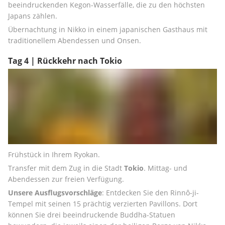
beeindruckenden Kegon-Wasserfälle, die zu den höchsten 
Japans zählen.
Übernachtung in Nikko in einem japanischen Gasthaus mit 
traditionellem Abendessen und Onsen.
Tag 4 | Rückkehr nach Tokio
Frühstück in Ihrem Ryokan.
Transfer mit dem Zug in die Stadt 
Tokio
. Mittag- und 
Abendessen zur freien Verfügung.
Unsere Ausflugsvorschläge
: Entdecken Sie den Rinnô-ji-
Tempel mit seinen 15 prächtig verzierten Pavillons. Dort 
können Sie drei beeindruckende Buddha-Statuen 