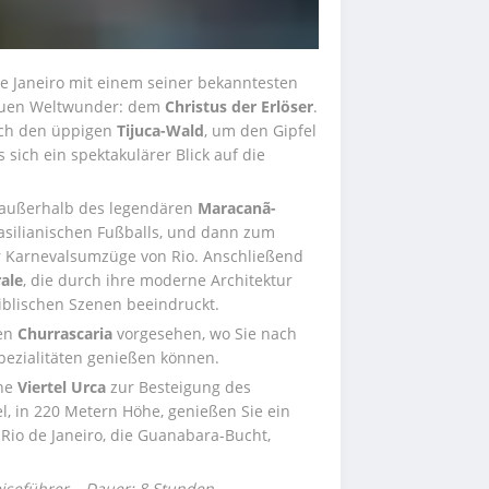
e Janeiro mit einem seiner bekanntesten 
uen Weltwunder: dem 
Christus der Erlöser
. 
ch den üppigen 
Tijuca-Wald
, um den Gipfel 
 sich ein spektakulärer Blick auf die 
 außerhalb des legendären 
Maracanã-
, einem wahren Tempel des brasilianischen Fußballs, und dann zum 
r Karnevalsumzüge von Rio. Anschließend 
ale
, die durch ihre moderne Architektur 
biblischen Szenen beeindruckt.
en 
Churrascaria
 vorgesehen, wo Sie nach 
Spezialitäten genießen können.
he 
Viertel Urca
 zur Besteigung des 
l, in 220 Metern Höhe, genießen Sie ein 
io de Janeiro, die Guanabara-Bucht, 
iseführer – Dauer: 8 Stunden