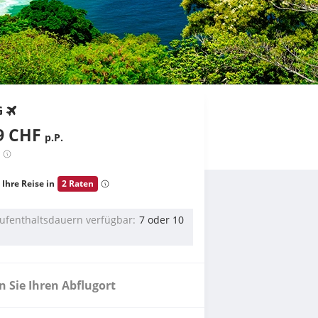
G
9 CHF
p.P.
 Ihre Reise in
2 Raten
ufenthaltsdauern verfügbar
7 oder 10
 Sie Ihren Abflugort