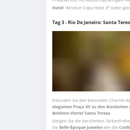
Hotel
: Windsor Copa Hotel 3* (oder glei
Tag 3 - Rio De Janeiro: Santa Tere
Erkunden Sie den kolonialen Charme des
eleganten Praça XV zu den ikonischen 
Bohème-Viertel Santa Teresa
.
Steigen Sie die berühmten, farbenfrohe
Sie 
Belle-Époque-Juwelen 
wie die 
Confe