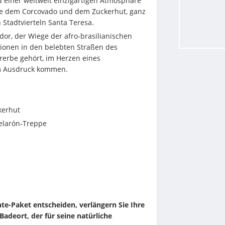
einer weltweit einzigartigen Atmosphäre 
ie dem Corcovado und dem Zuckerhut, ganz 
Stadtvierteln Santa Teresa.
or, der Wiege der afro-brasilianischen 
tionen in den belebten Straßen des 
erbe gehört, im Herzen eines 
m Ausdruck kommen.
kerhut
Selarón-Treppe
te-Paket entscheiden, verlängern Sie Ihre 
Badeort, der für seine natürliche 