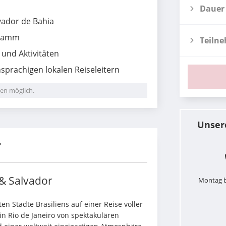
Dauer
lvador de Bahia
ramm
Teiln
und Aktivitäten
sprachigen lokalen Reiseleitern
en möglich.
Unser
r
 & Salvador
Montag b
n Städte Brasiliens auf einer Reise voller 
n Rio de Janeiro von spektakulären 