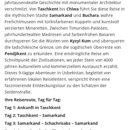
jahrtausendealte Geschichte mit monumentaler Architektur 
verschmilzt. Von 
Taschkent
 bis 
Chiwa
 führt Sie diese Reise in 
die mythischen Städte 
Samarkand
 und 
Buchara
, wahre 
Freilichtmuseen mit türkisfarbenen Kuppeln und kunstvoll 
verzierten Minaretten. Zwischen Timuriden-Palästen, 
jahrhundertealten Medresen und farbenfrohen Basaren 
durchqueren Sie die Wüsten von 
Kyzyl Kum
 und überqueren 
die tadschikische Grenze, um die sogdischen Überreste von 
Pendjikent
 zu erkunden. Eine eindringliche Reise am 
Schnittpunkt der Zivilisationen, wo jeder Stein von 4000 
Jahren kulturellem und kommerziellem Austausch erzählt. 
Dieses 9-tägige Abenteuer in Usbekistan, begleitet von 
erfahrenen lokalen Reiseleitern, verspricht Ihnen eine 
faszinierende Entdeckungstour zu den Schätzen der 
Seidenstraße.
Ihre Reiseroute, Tag für Tag:
Tag 1: Ankunft in Taschkent
Tag 2: Taschkent – Samarkand
Tag 3: Samarkand – Schachrisabz – Samarkand