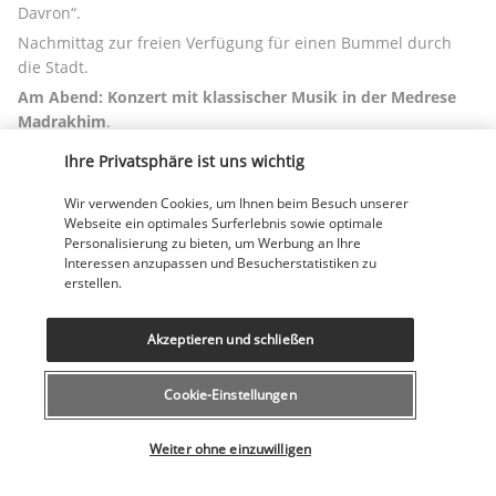
Davron“.
Nachmittag zur freien Verfügung für einen Bummel durch 
die Stadt.
Am Abend: Konzert mit klassischer Musik in der Medrese 
Madrakhim
.
Übernachtung im Hotel.
Ihre Privatsphäre ist uns wichtig
Tag 8 | Auf dem Weg zur Roten Wüste von Kizyl Kum
Wir verwenden Cookies, um Ihnen beim Besuch unserer
Webseite ein optimales Surferlebnis sowie optimale
Personalisierung zu bieten, um Werbung an Ihre
Interessen anzupassen und Besucherstatistiken zu
erstellen.
Akzeptieren und schließen
Cookie-Einstellungen
Durchquerung der 
roten Wüste Kizil Kum
: Lange Fahrt durch 
die trockene Steppe und ehemalige Kolchosen. Spektakulärer 
Wählen Sie Ihr Angebot
Weiter ohne einzuwilligen
Blick auf den Amu-Darja, der sich wie ein blaues Band durch 
die Wüste schlängelt.