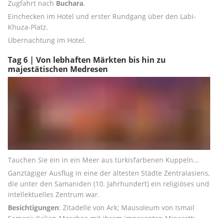
Zugfahrt nach 
Buchara
.
Einchecken im Hotel und erster Rundgang über den Labi-
Khuza-Platz.
Übernachtung im Hotel.
Tag 6 | Von lebhaften Märkten bis hin zu
majestätischen Medresen
Tauchen Sie ein in ein Meer aus türkisfarbenen Kuppeln...
Ganztägiger Ausflug in eine der ältesten Städte Zentralasiens, 
die unter den Samaniden (10. Jahrhundert) ein religiöses und 
intellektuelles Zentrum war.
Besichtigungen
: Zitadelle von Ark; Mausoleum von Ismail 