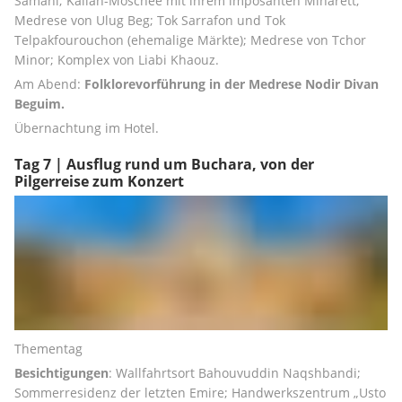
Samani; Kalian-Moschee mit ihrem imposanten Minarett; 
Medrese von Ulug Beg; Tok Sarrafon und Tok 
Telpakfourouchon (ehemalige Märkte); Medrese von Tchor 
Minor; Komplex von Liabi Khaouz.
Am Abend: 
Folklorevorführung in der Medrese Nodir Divan 
Beguim.
Übernachtung im Hotel.
Tag 7 | Ausflug rund um Buchara, von der
Pilgerreise zum Konzert
Thementag
Besichtigungen
: Wallfahrtsort Bahouvuddin Naqshbandi; 
Sommerresidenz der letzten Emire; Handwerkszentrum „Usto 