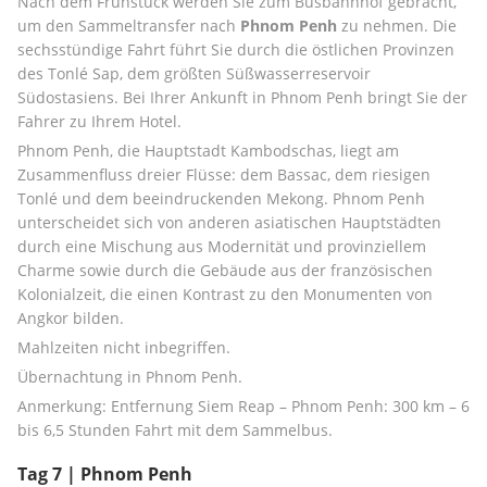
Nach dem Frühstück werden Sie zum Busbahnhof gebracht, 
um den Sammeltransfer nach 
Phnom Penh
 zu nehmen. Die 
sechsstündige Fahrt führt Sie durch die östlichen Provinzen 
des Tonlé Sap, dem größten Süßwasserreservoir 
Südostasiens. Bei Ihrer Ankunft in Phnom Penh bringt Sie der 
Fahrer zu Ihrem Hotel.
Phnom Penh, die Hauptstadt Kambodschas, liegt am 
Zusammenfluss dreier Flüsse: dem Bassac, dem riesigen 
Tonlé und dem beeindruckenden Mekong. Phnom Penh 
unterscheidet sich von anderen asiatischen Hauptstädten 
durch eine Mischung aus Modernität und provinziellem 
Charme sowie durch die Gebäude aus der französischen 
Kolonialzeit, die einen Kontrast zu den Monumenten von 
Angkor bilden.
Mahlzeiten nicht inbegriffen.
Übernachtung in Phnom Penh.
Anmerkung: Entfernung Siem Reap – Phnom Penh: 300 km – 6 
bis 6,5 Stunden Fahrt mit dem Sammelbus.
Tag 7 | Phnom Penh