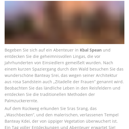
Begeben Sie sich auf ein Abenteuer in 
Kbal Spean
 und 
entdecken Sie die geheimnisvollen Lingas, die vor 
Jahrhunderten von Einsiedlern gemeißelt wurden. Nach 
einem kurzen Spaziergang durch den Wald besuchen Sie das 
wunderschöne Banteay Srei, das wegen seiner Architektur 
aus rosa Sandstein auch „Zitadelle der Frauen” genannt wird. 
Beobachten Sie das ländliche Leben in den Reisfeldern und 
entdecken Sie die traditionellen Methoden der 
Palmzuckerernte.
Auf dem Rückweg erkunden Sie Sras Srang, das 
„Waschbecken”, und den malerischen, verlassenen Tempel 
Banteay Kdei, der von üppiger Vegetation überwuchert ist. 
Ein Tag voller Entdeckungen und Abenteuer erwartet Sie!