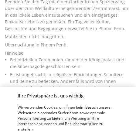
Beenden Sie den Tag mit einem farbenfrohen Spaziergang 
über den zum Weltkulturerbe gehörenden Zentralmarkt, um 
in das lokale Leben einzutauchen und ein einzigartiges 
Einkaufserlebnis zu genießen. Ein Tag voller Kultur, 
Geschichte und Begegnungen erwartet Sie in Phnom Penh.
Mahlzeiten nicht inbegriffen.
Übernachtung in Phnom Penh.
Hinweise:
Bei offiziellen Zeremonien können der Königspalast und 
die Silberpagode geschlossen sein.
Es ist angebracht, in religiösen Einrichtungen Schultern 
und Beine zu bedecken. Andernfalls wird von Ihnen 
erwartet, dass Sie sich einen geeigneten Sarong besorgen.
Ihre Privatsphäre ist uns wichtig
Tag 8 | Phnom Penh – Koh Rong über Sihanoukville
Wir verwenden Cookies, um Ihnen beim Besuch unserer
Webseite ein optimales Surferlebnis sowie optimale
Personalisierung zu bieten, um Werbung an Ihre
Interessen anzupassen und Besucherstatistiken zu
erstellen.