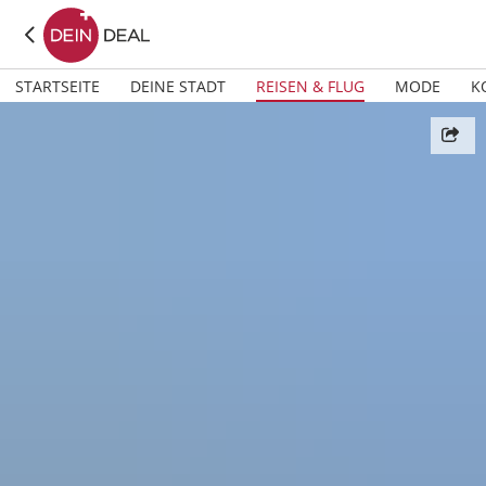
STARTSEITE
DEINE STADT
REISEN & FLUG
MODE
K