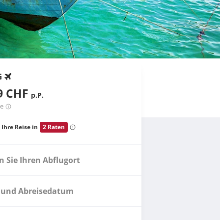
G
9 CHF
p.P.
te
 Ihre Reise in
2 Raten
 Sie Ihren Abflugort
 und Abreisedatum