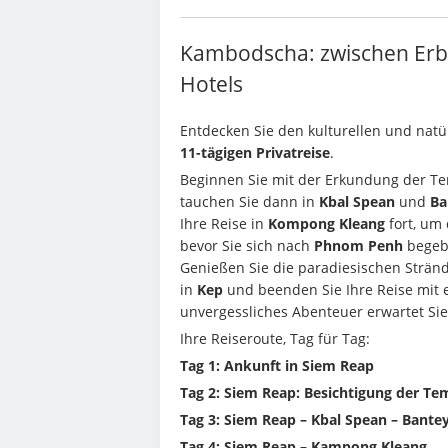
Kambodscha: zwischen Erbe
Hotels
11-tägigen Privatreise
.
Beginnen Sie mit der Erkundung der Te
tauchen Sie dann in 
Kbal Spean
 und 
Ba
Ihre Reise in 
Kompong Kleang
 fort, um
bevor Sie sich nach 
Phnom Penh
 begeb
Genießen Sie die paradiesischen Stränd
in 
Kep
 und beenden Sie Ihre Reise mit 
unvergessliches Abenteuer erwartet Sie
Ihre Reiseroute, Tag für Tag:
Tag 1: Ankunft in Siem Reap
Tag 2: Siem Reap: Besichtigung der T
Tag 3: Siem Reap – Kbal Spean – Bante
Tag 4: Siem Reap – Kampong Kleang