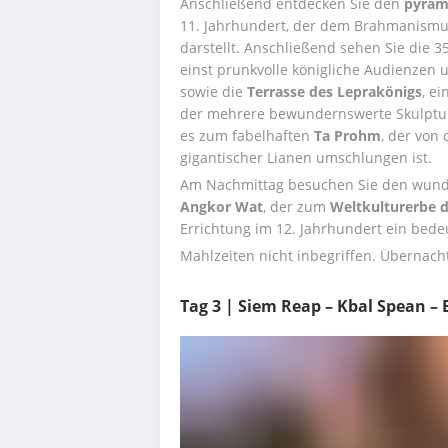
Anschließend entdecken Sie den 
pyram
11. Jahrhundert, der dem Brahmanismu
darstellt. Anschließend sehen Sie die 3
einst prunkvolle königliche Audienzen u
sowie die 
Terrasse des Leprakönigs
, e
der mehrere bewundernswerte Skulpture
es zum fabelhaften 
Ta Prohm
, der von
gigantischer Lianen umschlungen ist.
Am Nachmittag besuchen Sie den wund
Angkor Wat
, der zum
 Weltkulturerbe
Errichtung im 12. Jahrhundert ein bede
Mahlzeiten nicht inbegriffen. Übernach
Tag 3 | Siem Reap – Kbal Spean –