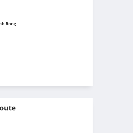
Koh Rong
route