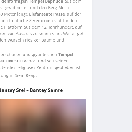
idenförmigen Tempel Baphuon
 aus dem 
s gewidmet ist und den Berg Meru 
50 Meter lange 
Elefantenterrasse
, auf der 
nd öffentliche Zeremonien stattfanden, 
ine Plattform aus dem 12. Jahrhundert, auf 
n von Apsaras zu sehen sind. Weiter geht 
 den Wurzeln riesiger Bäume und 
erschönen und gigantischen 
Tempel 
 der UNESCO
 gehört und seit seiner 
utendes religiöses Zentrum geblieben ist.
tung in Siem Reap.
 Bantey Srei – Bantey Samre