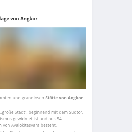
lage von Angkor
ühmten und grandiosen 
Stätte von Angkor
 „große Stadt”, beginnend mit dem Südtor, 
smus gewidmet ist und aus 54 
 von Avalokitesvara besteht.