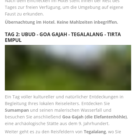
Nach dem Einchecken im Hotel steht Ihnen der Rest des 
Tages zur freien Verfügung, um die Umgebung auf eigene 
Faust zu erkunden.
Übernachtung im Hotel. Keine Mahlzeiten inbegriffen.
TAG 2: UBUD - GOA GAJAH - TEGALALANG - TIRTA
EMPUL
Ein Tag voller kultureller und natürlicher Entdeckungen in 
Begleitung Ihres lokalen Reiseleiters. Entdecken Sie 
Sumampan
 und seinen malerischen Wasserfall und 
besuchen Sie anschließend 
Goa Gajah
(die Elefantenhöhle)
, 
eine archäologische Stätte aus dem 9. Jahrhundert.
Weiter geht es zu den Reisfeldern von 
Tegalalang
, wo Sie 