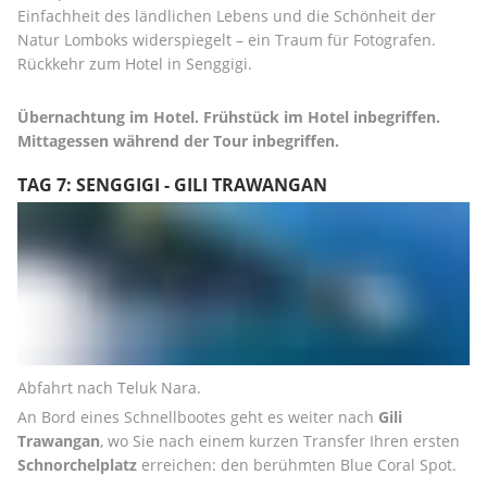
Einfachheit des ländlichen Lebens und die Schönheit der 
Natur Lomboks widerspiegelt – ein Traum für Fotografen. 
Rückkehr zum Hotel in Senggigi.
Übernachtung im Hotel. Frühstück im Hotel inbegriffen. 
Mittagessen während der Tour inbegriffen.
TAG 7: SENGGIGI - GILI TRAWANGAN
Abfahrt nach Teluk Nara.
An Bord eines Schnellbootes geht es weiter nach 
Gili 
Trawangan
, wo Sie nach einem kurzen Transfer Ihren ersten 
Schnorchelplatz
 erreichen: den berühmten Blue Coral Spot.