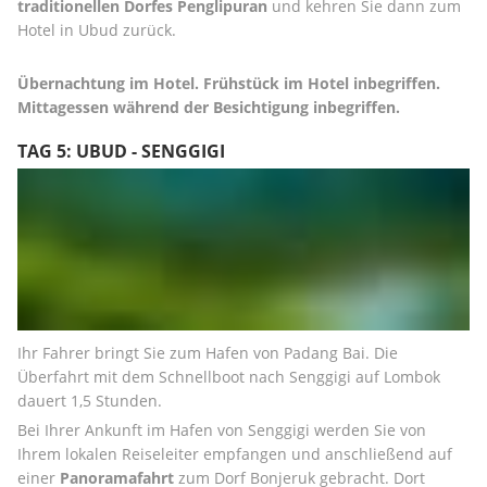
traditionellen Dorfes Penglipuran
 und kehren Sie dann zum 
Hotel in Ubud zurück.
Übernachtung im Hotel. Frühstück im Hotel inbegriffen. 
Mittagessen während der Besichtigung inbegriffen.
TAG 5: UBUD - SENGGIGI
Ihr Fahrer bringt Sie zum Hafen von Padang Bai. Die 
Überfahrt mit dem Schnellboot nach Senggigi auf Lombok 
dauert 1,5 Stunden.
Bei Ihrer Ankunft im Hafen von Senggigi werden Sie von 
Ihrem lokalen Reiseleiter empfangen und anschließend auf 
einer 
Panoramafahrt
 zum Dorf Bonjeruk gebracht. Dort 