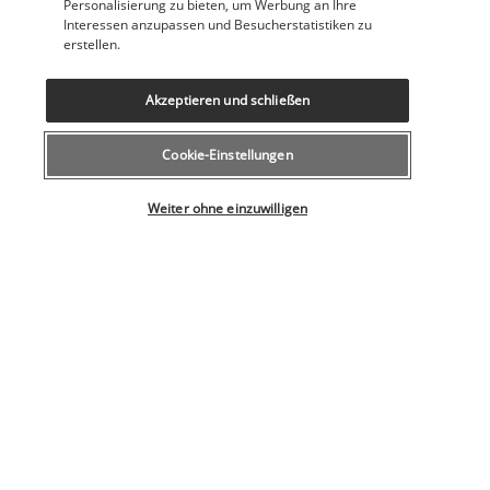
Personalisierung zu bieten, um Werbung an Ihre
Interessen anzupassen und Besucherstatistiken zu
erstellen.
Akzeptieren und schließen
Tag zur freien Verfügung, um Gili Trawangan in Ihrem 
eigenen Tempo zu erkunden.
Cookie-Einstellungen
Übernachtung im Hotel. Frühstück inbegriffen im Hotel.
Wählen Sie Ihr Angebot
TAG 9: GILI TRAWANGAN - SEMINYAK
Weiter ohne einzuwilligen
Transfer mit der Kutsche 
Cidomo
 zum Hafen. Einschiffung an 
Bord eines Schnellbootes nach Padangbai, Bali. Bei Ihrer 
Ankunft werden Sie von Ihrem Fahrer empfangen, der Sie zu 
Ihrem Hotel in 
Seminyak
 bringt, wo Sie sich einrichten 