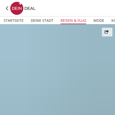
STARTSEITE
DEINE STADT
REISEN & FLUG
MODE
K