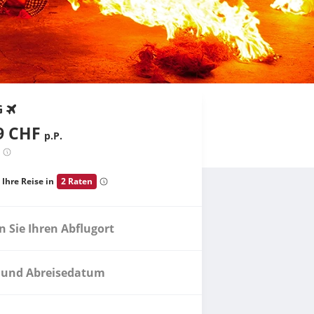
G
9 CHF
p.P.
 Ihre Reise in
2 Raten
 Sie Ihren Abflugort
 und Abreisedatum