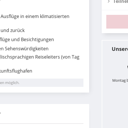
Teiln
Ausflüge in einem klimatisierten
l und zurück
flüge und Besichtigungen
ten Sehenswürdigkeiten
Unser
lischsprachigen Reiseleiters
(von Tag
unftsflughafen
Montag b
en möglich.
r