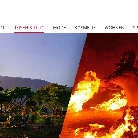
DT
REISEN & FLUG
MODE
KOSMETIK
WOHNEN
S