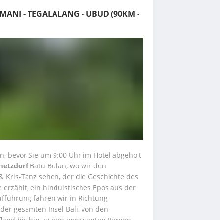
AMANI - TEGALALANG - UBUD (90KM -
, bevor Sie um 9:00 Uhr im Hotel abgeholt 
metzdorf
 Batu Bulan, wo wir den 
Kris-Tanz sehen, der die Geschichte des 
rzählt, ein hinduistisches Epos aus der 
fführung fahren wir in Richtung 
er gesamten Insel Bali, von den 
and bis hin zu den imposanten Bergen. 