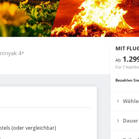
MIT FLU
minyak
4
*
1.29
Ab
Für 7 Nächte
Bezahlen Sie
Wählen
Dauer
els (oder vergleichbar)
m