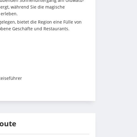
raubenden Sonnenuntergang am Uluwatu-
ergt, während Sie die magische 
erleben.
gelegen, bietet die Region eine Fülle von 
hobene Geschäfte und Restaurants.
Reiseführer
route