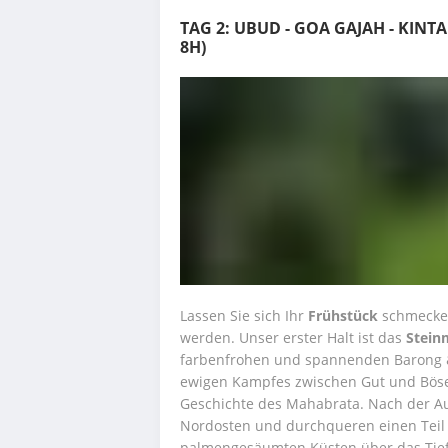
TAG 2: UBUD - GOA GAJAH - KINT
8H)
Lassen Sie sich Ihr 
Frühstück
 schmecken
werden. Unser erster Halt ist das 
Stein
farbenfrohen und spannenden Barong & 
ewigen Kampfes zwischen Gut und Böse e
Geschichte des Mahabrata. Nach der Au
Nordosten und durchqueren einen Teil d
palmengesäumten Küsten über das Tiefl