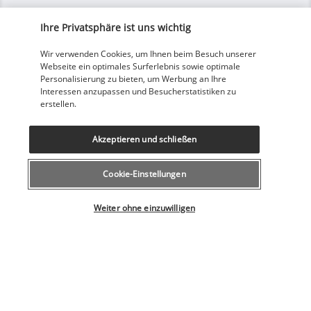
Ihre Privatsphäre ist uns wichtig
Unsere Experten stehen Ihnen zur Seite
Wir verwenden Cookies, um Ihnen beim Besuch unserer
043 508 19 00
Webseite ein optimales Surferlebnis sowie optimale
Personalisierung zu bieten, um Werbung an Ihre
Interessen anzupassen und Besucherstatistiken zu
Montag bis Freitag von 12 bis 20 Uhr, Samstags und Sonntags
erstellen.
von 10 bis 18 Uhr
(Lokaltarif)
Akzeptieren und schließen
Aus dem Ausland
+41 43 508 19 00
Cookie-Einstellungen
(Tarif für internationale Gespräche)
Wählen Sie Ihr Angebot
Produktnummer: 670906
Weiter ohne einzuwilligen
SICHERES BEZAHLEN