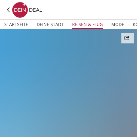
STARTSEITE
DEINE STADT
REISEN & FLUG
MODE
K