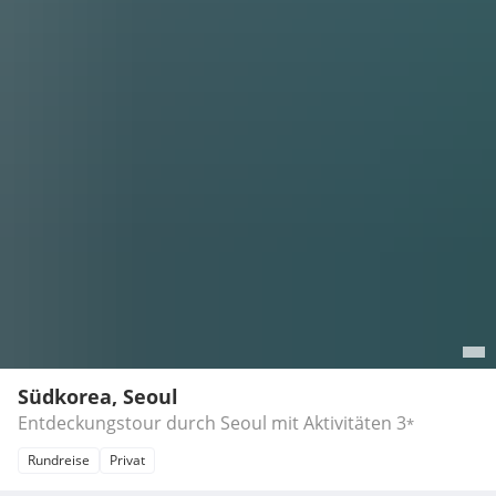
Südkorea, Seoul
Entdeckungstour durch Seoul mit Aktivitäten
3
*
Rundreise
Privat