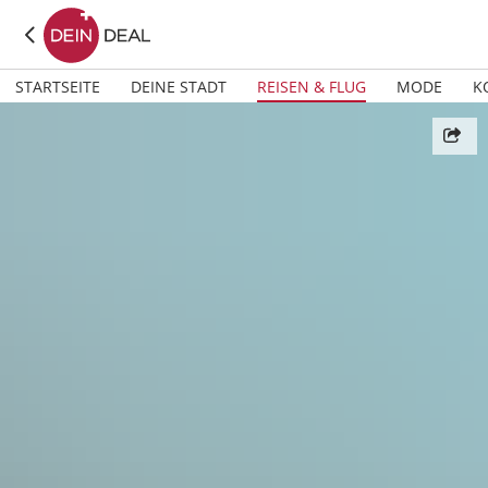
STARTSEITE
DEINE STADT
REISEN & FLUG
MODE
K