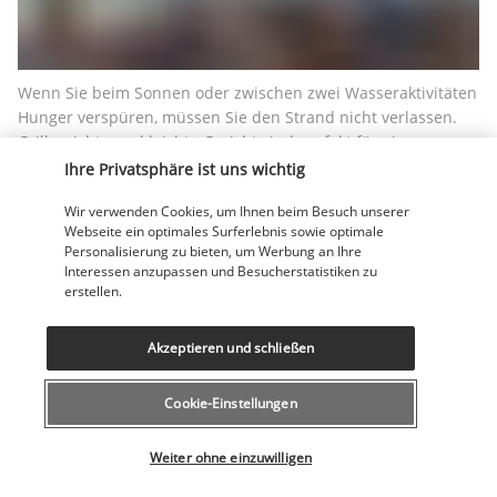
Wenn Sie beim Sonnen oder zwischen zwei Wasseraktivitäten 
Hunger verspüren, müssen Sie den Strand nicht verlassen. 
Grillgerichte und leichte Gericht sind perfekt für einen 
aktiven Tag.
Ihre Privatsphäre ist uns wichtig
Poolbar
Wir verwenden Cookies, um Ihnen beim Besuch unserer
Webseite ein optimales Surferlebnis sowie optimale
Personalisierung zu bieten, um Werbung an Ihre
Interessen anzupassen und Besucherstatistiken zu
erstellen.
Akzeptieren und schließen
Cookie-Einstellungen
Die Poolbar ist ein weiterer Ort der Entspannung, an dem Sie 
Wählen Sie Ihr Angebot
Ihren Durst löschen und Snacks zu sich nehmen können. 
Weiter ohne einzuwilligen
Jung und Alt finden hier das Passende zu essen.