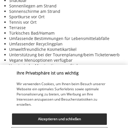
Snackbar
Sonnenliegen am Strand
Sonnenschirme am Strand
Sportkurse vor Ort
Tennis vor Ort
Terrasse
Türkisches Bad/Hamam
Umfassende Bestimmungen für Lebensmittelabfälle
Umfassender Recyclingplan
Umweltfreundliche Kosmetikartikel
Unterstützung bei der Tourenplanung/beim Ticketerwerb
Vegane Menüoptionen verfügbar
Vegetarische Menüoptionen verfügbar
Vegetarisches Frühstück verfügbar
Ihre Privatsphäre ist uns wichtig
Volleyball vor Ort
Von örtlichen Unternehmen organisierte Touren und
Wir verwenden Cookies, um Ihnen beim Besuch unserer
Aktivitäten
Webseite ein optimales Surferlebnis sowie optimale
Wasserspender
Personalisierung zu bieten, um Werbung an Ihre
Wechsel der Bettwäsche (auf Anfrage)
Interessen anzupassen und Besucherstatistiken zu
Wechsel der Handtücher (auf Anfrage)
erstellen.
Einrichtungen
Akzeptieren und schließen
Full-Service-Wellnessbereich
Kinderbecken