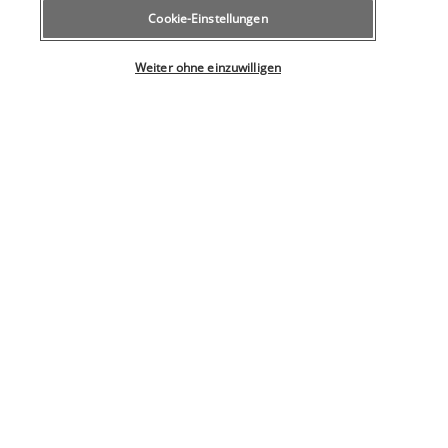
Konferenzfläche
Cookie-Einstellungen
Rund um die Uhr geöffnete Fitnesseinrichtungen
Wählen Sie Ihr Angebot
Tagungsräume
Weiter ohne einzuwilligen
Wellnessangebote vor Ort
Zugänglichkeit
Rollstuhlgerecht
Ihr Angebot
Entdecken Sie dieses wunderschöne
Reiseziel
Nützliche Informationen
Unsere Experten stehen Ihnen zur Seite