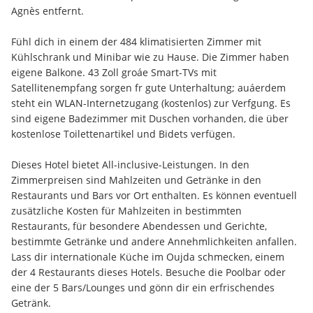
Agnès entfernt.
Fühl dich in einem der 484 klimatisierten Zimmer mit 
Kühlschrank und Minibar wie zu Hause. Die Zimmer haben 
eigene Balkone. 43 Zoll groáe Smart-TVs mit 
Satellitenempfang sorgen fr gute Unterhaltung; auáerdem 
steht ein WLAN-Internetzugang (kostenlos) zur Verfgung. Es 
sind eigene Badezimmer mit Duschen vorhanden, die über 
kostenlose Toilettenartikel und Bidets verfügen.
Dieses Hotel bietet All-inclusive-Leistungen. In den 
Zimmerpreisen sind Mahlzeiten und Getränke in den 
Restaurants und Bars vor Ort enthalten. Es können eventuell 
zusätzliche Kosten für Mahlzeiten in bestimmten 
Restaurants, für besondere Abendessen und Gerichte, 
bestimmte Getränke und andere Annehmlichkeiten anfallen. 
Lass dir internationale Küche im Oujda schmecken, einem 
der 4 Restaurants dieses Hotels. Besuche die Poolbar oder 
eine der 5 Bars/Lounges und gönn dir ein erfrischendes 
Getränk.