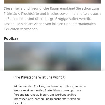
Dieser helle und freundliche Raum empfängt Sie schon zum 
Frühstück. Fruchtsäfte und frische, sowohl herzhafte als auch 
süße Produkte sind über das großzügige Buffet verteilt. 
Lassen Sie sich am Abend von lokalen und internationalen 
Gerichten verwöhnen.
Poolbar
Ihre Privatsphäre ist uns wichtig
Leckere Cocktails und frische Fruchtsäfte können Sie am 
Wir verwenden Cookies, um Ihnen beim Besuch unserer
Tresen der Bar genießen, aber auch auf einem der 
Webseite ein optimales Surferlebnis sowie optimale
Liegestühle rund um den Pool. Dort können Sie alle lokalen 
Personalisierung zu bieten, um Werbung an Ihre
Spezialitäten bestellen, angefangen mit einem Caipirinha.
Interessen anzupassen und Besucherstatistiken zu
erstellen.