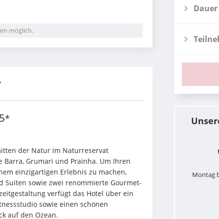
Dauer
en möglich.
Teiln
r
5
*
Unser
mitten der Natur im Naturreservat 
 Barra, Grumari und Prainha. Um Ihren 
nem einzigartigen Erlebnis zu machen, 
Montag b
und Suiten sowie zwei renommierte Gourmet-
itgestaltung verfügt das Hotel über ein 
tnessstudio sowie einen schönen 
ck auf den Ozean.