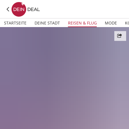
STARTSEITE
DEINE STADT
REISEN & FLUG
MODE
K