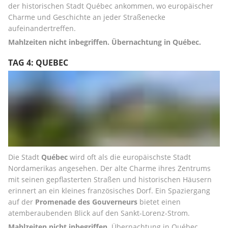
der historischen Stadt Québec ankommen, wo europäischer 
Charme und Geschichte an jeder Straßenecke 
aufeinandertreffen.
Mahlzeiten nicht inbegriffen. Übernachtung in Québec.
TAG 4: QUEBEC
Die Stadt 
Québec 
wird oft als die europäischste Stadt 
Nordamerikas angesehen. Der alte Charme ihres Zentrums 
mit seinen gepflasterten Straßen und historischen Häusern 
erinnert an ein kleines französisches Dorf. Ein Spaziergang 
auf der 
Promenade des Gouverneurs
 bietet einen 
atemberaubenden Blick auf den Sankt-Lorenz-Strom.
Mahlzeiten nicht inbegriffen
. Übernachtung in Québec.