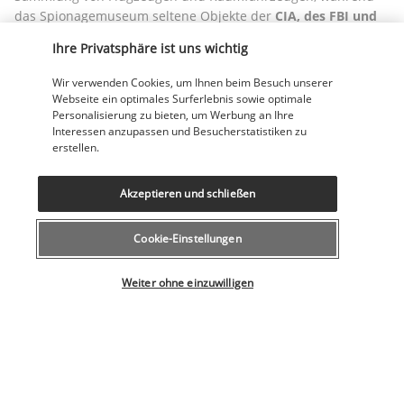
das Spionagemuseum seltene Objekte der 
CIA, des FBI und 
des KGB 
zeigt. Schließlich beherbergt die 
National Gallery of 
Ihre Privatsphäre ist uns wichtig
Art
 Meisterwerke vom Mittelalter bis zur Gegenwart.
Mahlzeiten nicht inbegriffen.
Übernachtung in Washington 
Wir verwenden Cookies, um Ihnen beim Besuch unserer
Webseite ein optimales Surferlebnis sowie optimale
DC.
Personalisierung zu bieten, um Werbung an Ihre
Interessen anzupassen und Besucherstatistiken zu
TAG 14: WASHINGTON DC – LANCASTER (185 KM)
erstellen.
Akzeptieren und schließen
Cookie-Einstellungen
Wählen Sie Ihr Angebot
Weiter ohne einzuwilligen
Verpassen Sie auf dem Weg nach
 Lancaste
r nicht die 
Gelegenheit, in Gettysburg Halt zu machen, dem historischen 
Ort der s
ymbolträchtigen Schlacht des amerikanischen 
Bürgerkriegs.
Mahlzeiten nicht inbegriffen. Übernachtung in Lancaster.