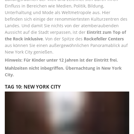
Einfluss in Bereichen wie Medien, Politik, Bildung, 
Unterhaltung und Mode als Weltmetropole aus. Hier 
befinden sich einige der renommiertesten Kulturzentren des 
Landes. Und damit Sie nichts von der atemberaubenden 
Aussicht auf die Stadt verpassen, ist der 
Eintritt zum Top of 
the Rock inklusive
. Von der Spitze des 
Rockefeller Centers
aus können Sie einen außergewöhnlichen Panoramablick auf 
New York City genießen.
Hinweis: Für Kinder unter 12 Jahren ist der Eintritt frei.
Mahlzeiten nicht inbegriffen.
Übernachtung in New York 
City.
TAG 10: NEW YORK CITY