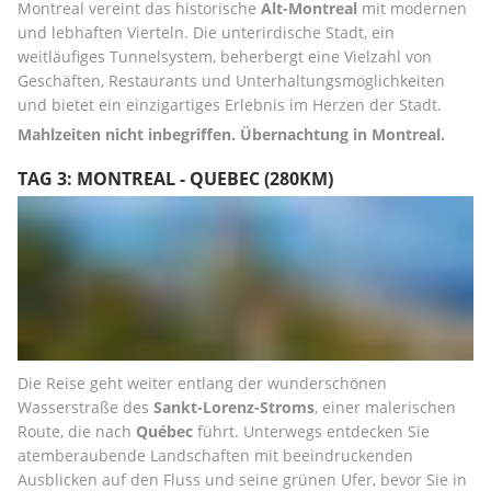
Montreal vereint das historische 
Alt-Montreal
 mit modernen 
und lebhaften Vierteln. Die unterirdische Stadt, ein 
weitläufiges Tunnelsystem, beherbergt eine Vielzahl von 
Geschäften, Restaurants und Unterhaltungsmöglichkeiten 
und bietet ein einzigartiges Erlebnis im Herzen der Stadt.
Mahlzeiten nicht inbegriffen. Übernachtung in Montreal.
TAG 3: MONTREAL - QUEBEC (280KM)
Die Reise geht weiter entlang der wunderschönen 
Wasserstraße des 
Sankt-Lorenz-Stroms
, einer malerischen 
Route, die nach 
Québec
 führt. Unterwegs entdecken Sie 
atemberaubende Landschaften mit beeindruckenden 
Ausblicken auf den Fluss und seine grünen Ufer, bevor Sie in 