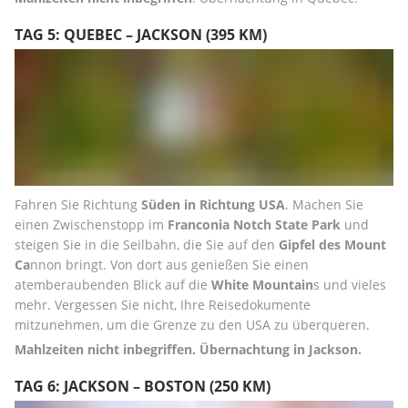
TAG 5: QUEBEC – JACKSON (395 KM)
Fahren Sie Richtung 
Süden in Richtung USA
. Machen Sie 
einen Zwischenstopp im 
Franconia Notch State Park 
und 
steigen Sie in die Seilbahn, die Sie auf den 
Gipfel des Mount 
Ca
nnon bringt. Von dort aus genießen Sie einen 
atemberaubenden Blick auf die 
White Mountain
s und vieles 
mehr. Vergessen Sie nicht, Ihre Reisedokumente 
mitzunehmen, um die Grenze zu den USA zu überqueren.
Mahlzeiten nicht inbegriffen. Übernachtung in Jackson.
TAG 6: JACKSON – BOSTON (250 KM)