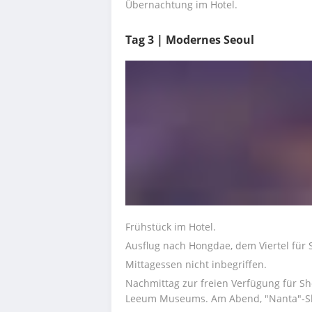
Übernachtung im Hotel.
Tag 3 | Modernes Seoul
Frühstück im Hotel.
Ausflug nach Hongdae, dem Viertel für 
Mittagessen nicht inbegriffen.
Nachmittag zur freien Verfügung für S
Leeum Museums. Am Abend, "Nanta"-Sh