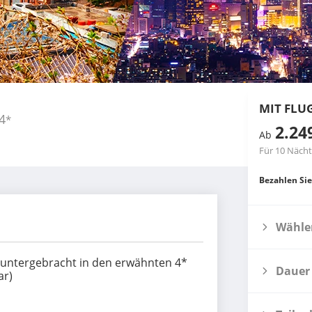
MIT FLU
4
*
2.24
Ab
Für 10 Näch
Bezahlen Sie
Wählen
e untergebracht in den erwähnten 4*
Dauer
ar)