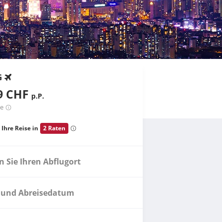
G
9 CHF
p.P.
te
 Ihre Reise in
2 Raten
 Sie Ihren Abflugort
 und Abreisedatum