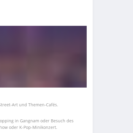
Street-Art und Themen-Cafés.
hopping in Gangnam oder Besuch des 
ow oder K-Pop-Minikonzert.