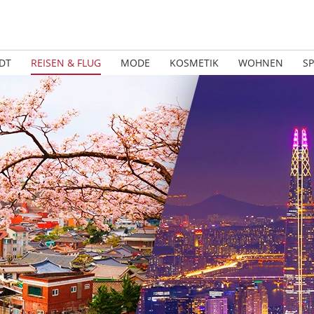
DT
REISEN & FLUG
MODE
KOSMETIK
WOHNEN
S