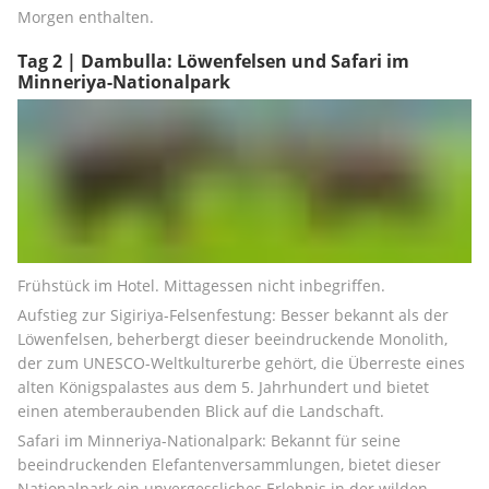
Morgen enthalten.
Tag 2 | Dambulla: Löwenfelsen und Safari im
Minneriya-Nationalpark
Frühstück im Hotel. Mittagessen nicht inbegriffen.
Aufstieg zur Sigiriya-Felsenfestung: Besser bekannt als der 
Löwenfelsen, beherbergt dieser beeindruckende Monolith, 
der zum UNESCO-Weltkulturerbe gehört, die Überreste eines 
alten Königspalastes aus dem 5. Jahrhundert und bietet 
einen atemberaubenden Blick auf die Landschaft.
Safari im Minneriya-Nationalpark: Bekannt für seine 
beeindruckenden Elefantenversammlungen, bietet dieser 
Nationalpark ein unvergessliches Erlebnis in der wilden 