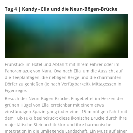
Tag 4 | Kandy - Ella und die Neun-Bögen-Brücke
Frühstück im Hotel und Abfahrt mit Ihrem Fahrer oder im 
Panoramazug von Nanu Oya nach Ella, um die Aussicht auf 
die Teeplantagen, die nebligen Berge und die charmanten 
Dörfer zu genießen (je nach Verfügbarkeit). Mittagessen in 
Eigenregie.
Besuch der Neun-Bögen-Brücke: Eingebettet im Herzen der 
grünen Hügel von Ella, erreichbar mit einem etwa 
einstündigen Spaziergang (oder einer 15-minütigen Fahrt mit 
dem Tuk-Tuk), beeindruckt diese ikonische Brücke durch ihre 
majestätische Steinarchitektur und ihre harmonische 
Integration in die umliegende Landschaft. Ein Muss auf einer 