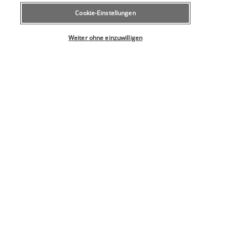
Cookie-Einstellungen
Wählen Sie Ihr Angebot
Weiter ohne einzuwilligen
Frühstück, dann Tag zur freien Verfügung, um die idyllische 
Umgebung der Malediven voll zu genießen: weiße 
Sandstrände, türkisfarbenes Wasser und kristallklare 
Lagunen.
Mittag- und Abendessen nicht inbegriffen.
Übernachtung auf den Malediven.
Tag 9 | Entspannung auf den Malediven