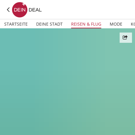
STARTSEITE
DEINE STADT
REISEN & FLUG
MODE
K