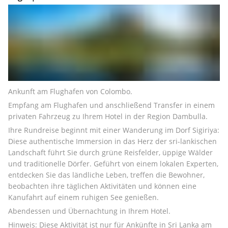
Ankunft am Flughafen von Colombo.
Empfang am Flughafen und anschließend Transfer in einem 
privaten Fahrzeug zu Ihrem Hotel in der Region Dambulla.
Ihre Rundreise beginnt mit einer Wanderung im Dorf Sigiriya: 
Diese authentische Immersion in das Herz der sri-lankischen 
Landschaft führt Sie durch grüne Reisfelder, üppige Wälder 
und traditionelle Dörfer. Geführt von einem lokalen Experten, 
entdecken Sie das ländliche Leben, treffen die Bewohner, 
beobachten ihre täglichen Aktivitäten und können eine 
Kanufahrt auf einem ruhigen See genießen.
Abendessen und Übernachtung in Ihrem Hotel.
Hinweis: Diese Aktivität ist nur für Ankünfte in Sri Lanka am 