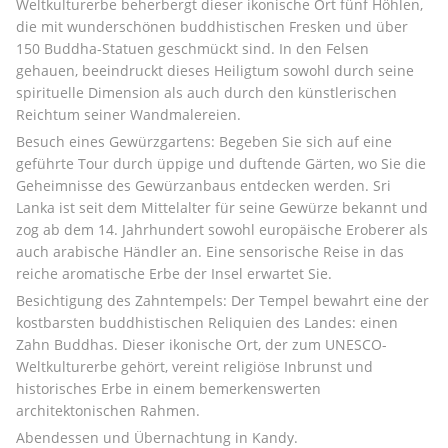
Weltkulturerbe beherbergt dieser ikonische Ort fünf Höhlen, 
die mit wunderschönen buddhistischen Fresken und über 
150 Buddha-Statuen geschmückt sind. In den Felsen 
gehauen, beeindruckt dieses Heiligtum sowohl durch seine 
spirituelle Dimension als auch durch den künstlerischen 
Reichtum seiner Wandmalereien.
Besuch eines Gewürzgartens: Begeben Sie sich auf eine 
geführte Tour durch üppige und duftende Gärten, wo Sie die 
Geheimnisse des Gewürzanbaus entdecken werden. Sri 
Lanka ist seit dem Mittelalter für seine Gewürze bekannt und 
zog ab dem 14. Jahrhundert sowohl europäische Eroberer als 
auch arabische Händler an. Eine sensorische Reise in das 
reiche aromatische Erbe der Insel erwartet Sie.
Besichtigung des Zahntempels: Der Tempel bewahrt eine der 
kostbarsten buddhistischen Reliquien des Landes: einen 
Zahn Buddhas. Dieser ikonische Ort, der zum UNESCO-
Weltkulturerbe gehört, vereint religiöse Inbrunst und 
historisches Erbe in einem bemerkenswerten 
architektonischen Rahmen.
Abendessen und Übernachtung in Kandy.