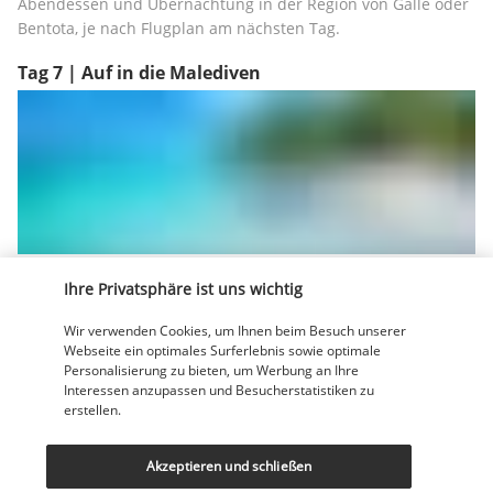
Abendessen und Übernachtung in der Region von Galle oder 
Bentota, je nach Flugplan am nächsten Tag.
Tag 7 | Auf in die Malediven
Frühstück im Hotel und Abfahrt zum Flughafen Colombo.
Ihre Privatsphäre ist uns wichtig
Flug Colombo – Malé und Empfang am Flughafen.
Wir verwenden Cookies, um Ihnen beim Besuch unserer
Transfer mit dem Wasserflugzeug und/oder Schnellboot zu 
Webseite ein optimales Surferlebnis sowie optimale
Ihrem Hotel.
Personalisierung zu bieten, um Werbung an Ihre
Mittag- und Abendessen nicht inbegriffen. Übernachtung auf 
Interessen anzupassen und Besucherstatistiken zu
erstellen.
den Malediven.
Tag 8 | Tag zur freien Verfügung auf den Malediven
Akzeptieren und schließen