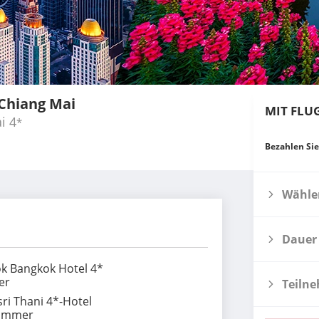
Chiang Mai
MIT FLU
i
4
*
Bezahlen Sie
Wählen
Dauer
ok Bangkok Hotel 4*
er
Teiln
ri Thani 4*-Hotel
Zimmer