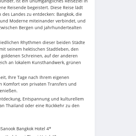
under, ist ein unumgängliches Reiseziel in 
ne Reisende begeistert. Diese Reise lädt 
n des Landes zu entdecken: Bangkok, die 
 und Moderne miteinander verbindet, und 
 zwischen Bergen und jahrhundertealten 
iedlichen Rhythmen dieser beiden Städte 
mit seinem hektischen Stadtleben, den 
 goldenen Schreinen, auf der anderen 
reich an lokalem Kunsthandwerk, grünen 
heit, Ihre Tage nach Ihrem eigenen 
 Komfort von privaten Transfers und 
genießen.
Entdeckung, Entspannung und kulturellem 
an Thailand oder eine Rückkehr zu den 
ISanook Bangkok Hotel 4*