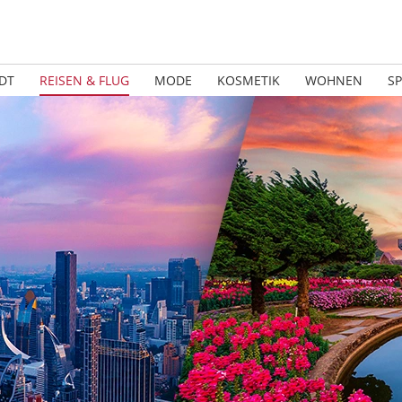
DT
REISEN & FLUG
MODE
KOSMETIK
WOHNEN
S