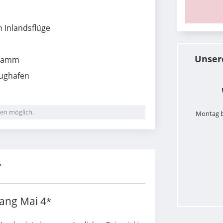
 Inlandsflüge
Unser
ramm
ughafen
en möglich.
Montag b
r
iang Mai
4
*