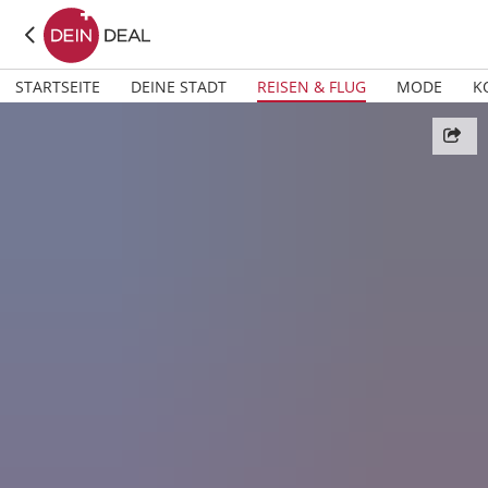
STARTSEITE
DEINE STADT
REISEN & FLUG
MODE
K