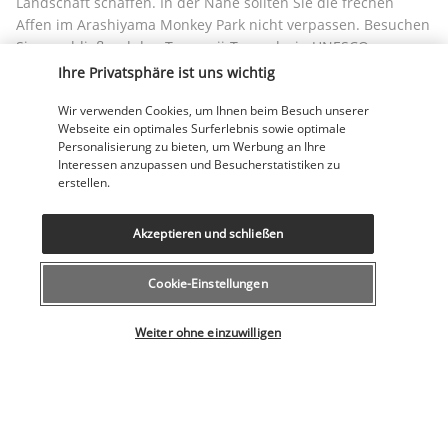
Landschaft schaffen. In der Nähe sollten Sie die frechen 
Affen im Arashiyama Monkey Park nicht verpassen. Besuchen 
Sie anschließend den Tenryu-ji-Tempel, ein UNESCO-
Weltkulturerbe, und schlendern Sie durch seine Zen-Gärten. 
Ihre Privatsphäre ist uns wichtig
Gehen Sie an Bord eines Kreuzfahrtschiffes auf dem Hozu-
Wir verwenden Cookies, um Ihnen beim Besuch unserer
Fluss, um die spektakulären Landschaften der grünen Täler 
Webseite ein optimales Surferlebnis sowie optimale
zu bewundern.
Personalisierung zu bieten, um Werbung an Ihre
Interessen anzupassen und Besucherstatistiken zu
TAG 9 | Historisches Hiroshima
erstellen.
Akzeptieren und schließen
Cookie-Einstellungen
Wählen Sie Ihr Angebot
Weiter ohne einzuwilligen
Frühstück im Hotel.
Zugtransfer in die Stadt Hiroshima mit dem JR West Pass. 
Mittag- und Abendessen nach Belieben.
Übernachtung in Hiroshima.