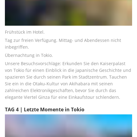
Frühstück im Hotel.
Tag zur freien Verfügung. Mittag- und Abendessen nicht 
inbegriffen.
Übernachtung in Tokio.
Unsere Besuchsvorschläge: Erkunden Sie den Kaiserpalast 
von Tokio für einen Einblick in die japanische Geschichte und 
spazieren Sie durch seinen Park im Stadtzentrum. Tauchen 
Sie ein in die Otaku-Kultur von Akihabara mit seinen 
zahlreichen Elektronikgeschäften, bevor Sie durch das 
elegante Viertel Ginza für eine Einkaufstour schlendern.
TAG 4 | Letzte Momente in Tokio