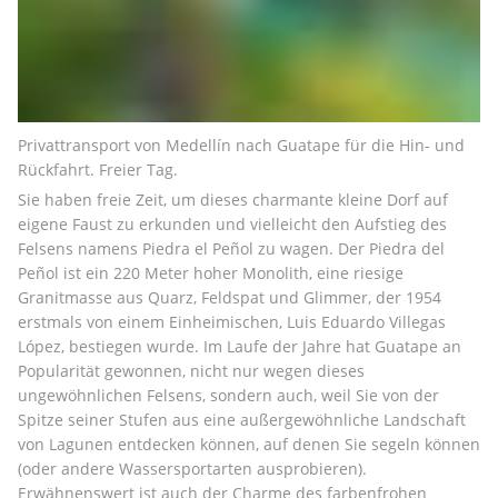
Privattransport von Medellín nach Guatape für die Hin- und 
Rückfahrt. Freier Tag.
Sie haben freie Zeit, um dieses charmante kleine Dorf auf 
eigene Faust zu erkunden und vielleicht den Aufstieg des 
Felsens namens Piedra el Peñol zu wagen. Der Piedra del 
Peñol ist ein 220 Meter hoher Monolith, eine riesige 
Granitmasse aus Quarz, Feldspat und Glimmer, der 1954 
erstmals von einem Einheimischen, Luis Eduardo Villegas 
López, bestiegen wurde. Im Laufe der Jahre hat Guatape an 
Popularität gewonnen, nicht nur wegen dieses 
ungewöhnlichen Felsens, sondern auch, weil Sie von der 
Spitze seiner Stufen aus eine außergewöhnliche Landschaft 
von Lagunen entdecken können, auf denen Sie segeln können 
(oder andere Wassersportarten ausprobieren). 
Erwähnenswert ist auch der Charme des farbenfrohen 