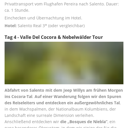
Privattransport vom Flughafen Pereira nach Salento. Dauer: 
ca. 1 Stunde.
Einchecken und Übernachtung im Hotel.
Hotel:
 Salento Real 3* (oder vergleichbar)
Tag 4 - Valle Del Cocora & Nebelwälder Tour
Abfahrt von Salento mit dem Jeep Willys am frühen Morgen 
ins Cocora-Tal
. 
Auf einer Wanderung folgen wir den Spuren 
des Reiseleiters und entdecken ein außergewöhnliches Tal
, 
in dem Wachspalmen, der Nationalbaum Kolumbiens, der 
Landschaft eine surreale Dimension verleihen. 
Anschließend entdecken wir 
die „Bosques de Niebla”
, ein 
ganz besonderes Ökosystem, in dem wir einige der für die 