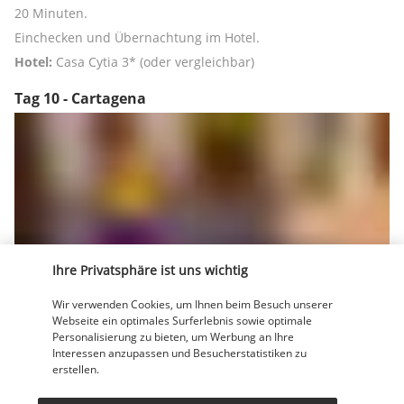
20 Minuten.
Einchecken und Übernachtung im Hotel.
Hotel:
 Casa Cytia 3* (oder vergleichbar)
Tag 10 - Cartagena
Genießen Sie nach Ihrem Frühstück einen Tag zur freien 
Ihre Privatsphäre ist uns wichtig
Verfügung.
Wir verwenden Cookies, um Ihnen beim Besuch unserer
Übernachtung im Hotel.
Webseite ein optimales Surferlebnis sowie optimale
Hotel:
 Casa Cytia 3* (oder vergleichbar)
Personalisierung zu bieten, um Werbung an Ihre
Interessen anzupassen und Besucherstatistiken zu
Tag 11 - ✈ Auf dem Weg nach Panama-Stadt
erstellen.