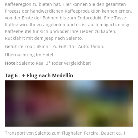
Kaffeeregion zu bieten hat. Hier können Sie den gesamten 
Prozess der handwerklichen Kaffeeproduktion kennenlernen, 
von der Ernte der Bohnen bis zum Endprodukt. Eine Tasse 
Kaffee wird Ihnen angeboten und es ist auch möglich, einige 
Kaffeebeutel für sich und/oder Ihre Lieben zu kaufen. 
Rückfahrt mit dem Jeep nach Salento.
Geführte Tour: 45mn - Zu Fuß: 1h - Auto: 15min.
Übernachtung im Hotel.
Hotel:
 Salento Real 3* (oder vergleichbar)
Tag 6 - ✈ Flug nach Medellín
Transport von Salento zum Flughafen Pereira. Dauer: ca. 1 