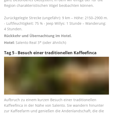
Region charakteristischen Vögel beobachten können.
Zurückgelegte Strecke (ungefähr): 9 km – Höhe: 2150–2900 m. 
- Luftfeuchtigkeit: 75 % - Jeep Willys: 1 Stunde – Wanderung: 
4 Stunden.
Rückkehr und Übernachtung im Hotel.
Hotel:
 Salento Real 3* (oder ähnlich)
Tag 5 - Besuch einer traditionellen Kaffeefinca
Aufbruch zu einem kurzen Besuch einer traditionellen 
Kaffeefinca in der Nähe von Salento. Sie wandern hinunter 
zur Kaffeefarm und genießen die Andenlandschaft, die die 