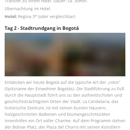
Transfer zu Ihrem Hotel. Dauer: ca. 30min. 
Übernachtung im Hotel.
Hotel:
 Regina 3* (oder vergleichbar)
Tag 2 - Stadtrundgang in Bogotá
Entdecken wir heute Bogotá auf die typische Art der „rolos“ 
(Spitzname der Einwohner Bogotás). Die Stadtführung zu Fuß 
durch die Hauptstadt führt uns zu den authentischsten und 
geschichtsträchtigsten Orten der Stadt. La Candelaria, das 
historische Zentrum, ist mit seinen bunten Häusern, 
holzgeschnitzten Balkonen und blumengeschmückten 
Innenhöfen ein Ort voller Charme. Auf dem Programm stehen 
der Bolivar-Platz, der Plaza del Chorro mit seinen Künstlern 