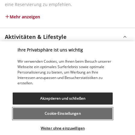
eine Reservierung zu empfehlen.
Mehr anzeigen
Aktivitäten & Lifestyle
Ihre Privatsphäre ist uns wichtig
Im Golden Beach Resort kann keine Langeweile aufkommen. 
Wir verwenden Cookies, um Ihnen beim Besuch unserer
Sie können den Privatstrand genießen, tauchen, am Meer 
Webseite ein optimales Surferlebnis sowie optimale
spazieren gehen, die riesigen Außenpools und die 
Personalisierung zu bieten, um Werbung an Ihre
Liegestühle nutzen. Möchten Sie sich verwöhnen lassen? 
Interessen anzupassen und Besucherstatistiken zu
Besuchen Sie das Spa, wo es eine große Auswahl an 
erstellen.
Massagen gibt.
Akzeptieren und schließen
Sie können auch die Umgebung erkunden. 15 km vom Hotel 
entfernt befindet sich der wunderschöne Badeort Hurghada, 
Cookie-Einstellungen
der sich über 40 km erstreckt! Hier finden Sie Bars, 
Restaurants, Geschäfte und für die Kleinen und Großen die 
Wählen Sie Ihr Angebot
Weiter ohne einzuwilligen
Sehenswürdigkeiten Sand City und das Grand Aquarium. In 