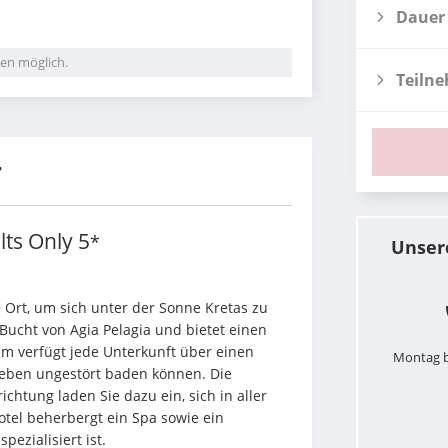
Dauer
en möglich.
Teiln
r
ults Only
5
*
Unser
le Ort, um sich unter der Sonne Kretas zu 
Bucht von Agia Pelagia und bietet einen 
 verfügt jede Unterkunft über einen 
Montag b
ieben ungestört baden können. Die 
htung laden Sie dazu ein, sich in aller 
el beherbergt ein Spa sowie ein 
ezialisiert ist.