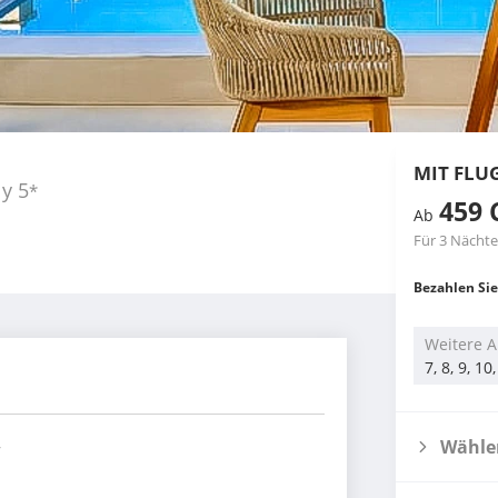
MIT FLU
ly
5
*
459 
Ab
Für 3 Nächte
Bezahlen Sie
Weitere A
7, 8, 9, 1
Wählen
r