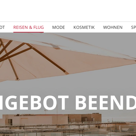
DT
REISEN & FLUG
MODE
KOSMETIK
WOHNEN
S
GEBOT BEEN