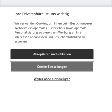
Ihre Privatsphäre ist uns wichtig
Unsere Experten stehen Ihnen zur Seite
Wir verwenden Cookies, um Ihnen beim Besuch unserer
043 508 19 00
Webseite ein optimales Surferlebnis sowie optimale
Personalisierung zu bieten, um Werbung an Ihre
Interessen anzupassen und Besucherstatistiken zu
Montag bis Freitag von 12 bis 20 Uhr, Samstags und Sonntags
erstellen.
von 10 bis 18 Uhr
(Lokaltarif)
Akzeptieren und schließen
Aus dem Ausland
+41 43 508 19 00
Cookie-Einstellungen
(Tarif für internationale Gespräche)
Wählen Sie Ihr Angebot
Produktnummer: 618602
Weiter ohne einzuwilligen