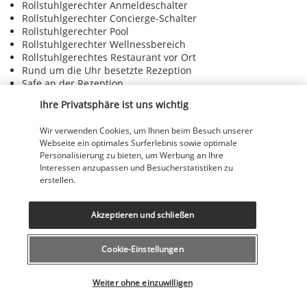
Rollstuhlgerechter Anmeldeschalter
Rollstuhlgerechter Concierge-Schalter
Rollstuhlgerechter Pool
Rollstuhlgerechter Wellnessbereich
Rollstuhlgerechtes Restaurant vor Ort
Rund um die Uhr besetzte Rezeption
Safe an der Rezeption
Sauna
Ihre Privatsphäre ist uns wichtig
Shuttleservice in der Umgebung (gegen Gebühr)
Snackbar
Wir verwenden Cookies, um Ihnen beim Besuch unserer
Sonnenliegen am Pool
Webseite ein optimales Surferlebnis sowie optimale
Sonnenschirme am Pool
Personalisierung zu bieten, um Werbung an Ihre
Spielhalle
Interessen anzupassen und Besucherstatistiken zu
Spielplatz vor Ort
erstellen.
Sportkurse vor Ort
Terrasse
Tischtennis
Akzeptieren und schließen
Treppenloser Zugang zum Eingang
Trockenreinigung/Wäschereiservice
Cookie-Einstellungen
Türkisches Bad/Hamam
Umweltfreundliche Reinigungsmittel werden bereitgestellt
Wählen Sie Ihr Angebot
Unterstützung bei der Tourenplanung/beim Ticketerwerb
Weiter ohne einzuwilligen
Vegane Menüoptionen verfügbar
Vegetarische Menüoptionen verfügbar