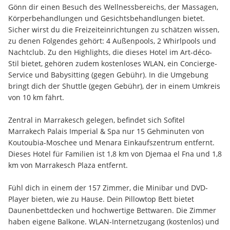
Gönn dir einen Besuch des Wellnessbereichs, der Massagen, 
Körperbehandlungen und Gesichtsbehandlungen bietet. 
Sicher wirst du die Freizeiteinrichtungen zu schätzen wissen, 
zu denen Folgendes gehört: 4 Außenpools, 2 Whirlpools und 
Nachtclub. Zu den Highlights, die dieses Hotel im Art-déco-
Stil bietet, gehören zudem kostenloses WLAN, ein Concierge-
Service und Babysitting (gegen Gebühr). In die Umgebung 
bringt dich der Shuttle (gegen Gebühr), der in einem Umkreis 
von 10 km fährt.
Zentral in Marrakesch gelegen, befindet sich Sofitel 
Marrakech Palais Imperial & Spa nur 15 Gehminuten von 
Koutoubia-Moschee und Menara Einkaufszentrum entfernt.  
Dieses Hotel für Familien ist 1,8 km von Djemaa el Fna und 1,8 
km von Marrakesch Plaza entfernt.
Fühl dich in einem der 157 Zimmer, die Minibar und DVD-
Player bieten, wie zu Hause. Dein Pillowtop Bett bietet 
Daunenbettdecken und hochwertige Bettwaren. Die Zimmer 
haben eigene Balkone. WLAN-Internetzugang (kostenlos) und 