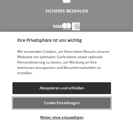
SICHERES BEZAHLEN
Ihre Privatsphäre ist uns wichtig
Wir verwenden Cookies, um Ihnen beim Besuch unserer
Webseite ein optimales Surferlebnis sowie optimale
Personalisierung zu bieten, um Werbung an Ihre
FOLGEN SIE UNS
Interessen anzupassen und Besucherstatistiken zu
erstellen.
Akzeptieren und schließen
Cookie-Einstellungen
KONTAKTIEREN SIE UNS
Wählen Sie Ihr Angebot
043 508 19 00
Weiter ohne einzuwilligen
Montag bis Freitag von 12 bis 20 Uhr, Samstags und Sonntags von 10
bis 18 Uhr