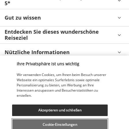
5*
Gut zu wissen
Entdecken Sie dieses wunderschöne
Reiseziel
Nützliche Informationen
Ihre Privatsphäre ist uns wichtig
Wir verwenden Cookies, um Ihnen beim Besuch unserer
Webseite ein optimales Surferlebnis sowie optimale
Personalisierung zu bieten, um Werbung an Ihre
Unsere Experten stehen Ihnen zur Seite
Interessen anzupassen und Besucherstatistiken zu
erstellen.
043 508 19 00
Akzeptieren und schließen
Montag bis Freitag von 12 bis 20 Uhr, Samstags und Sonntags
von 10 bis 18 Uhr
(Lokaltarif)
Cookie-Einstellungen