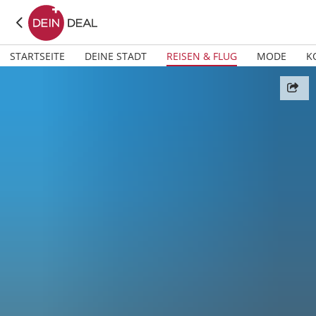
STARTSEITE
DEINE STADT
REISEN & FLUG
MODE
K