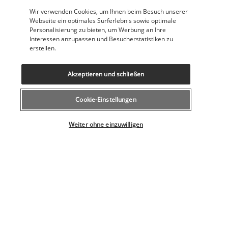
Wasserski in der Nähe
Wir verwenden Cookies, um Ihnen beim Besuch unserer
Windsurfen in der Nähe
Webseite ein optimales Surferlebnis sowie optimale
Wäscherei
Personalisierung zu bieten, um Werbung an Ihre
Interessen anzupassen und Besucherstatistiken zu
Einrichtungen
erstellen.
Fitnesscenter
Fitnesseinrichtungen
Akzeptieren und schließen
Full-Service-Wellnessbereich
Kinderbecken
Wellnessangebote vor Ort
Cookie-Einstellungen
Pension
Wählen Sie Ihr Angebot
Weiter ohne einzuwilligen
Inbegriffenes Frühstück
Inbegriffenes Frühstücksbuffet
+ Mehr Dienstleistungen
Nützliche Informationen