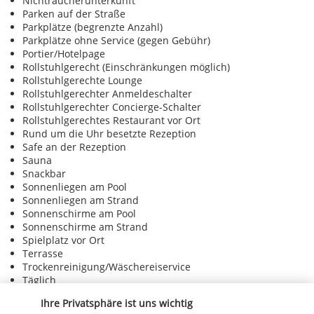
Nichtraucherunterkunft
Parken auf der Straße
Parkplätze (begrenzte Anzahl)
Parkplätze ohne Service (gegen Gebühr)
Portier/Hotelpage
Rollstuhlgerecht (Einschränkungen möglich)
Rollstuhlgerechte Lounge
Rollstuhlgerechter Anmeldeschalter
Rollstuhlgerechter Concierge-Schalter
Rollstuhlgerechtes Restaurant vor Ort
Rund um die Uhr besetzte Rezeption
Safe an der Rezeption
Sauna
Snackbar
Sonnenliegen am Pool
Sonnenliegen am Strand
Sonnenschirme am Pool
Sonnenschirme am Strand
Spielplatz vor Ort
Terrasse
Trockenreinigung/Wäschereiservice
Täglich
Türkisches Bad/Hamam
Ihre Privatsphäre ist uns wichtig
Unterstützung bei der Tourenplanung/beim Ticketerwerb