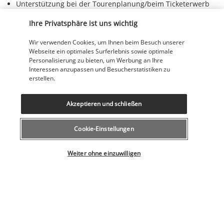
Unterstützung bei der Tourenplanung/beim Ticketerwerb
Wander-/Radwege in der Nähe
Windsurfen in der Nähe
Ihre Privatsphäre ist uns wichtig
Wäscherei
Wir verwenden Cookies, um Ihnen beim Besuch unserer
Einrichtungen
Webseite ein optimales Surferlebnis sowie optimale
Personalisierung zu bieten, um Werbung an Ihre
Fitnesseinrichtungen
Interessen anzupassen und Besucherstatistiken zu
Full-Service-Wellnessbereich
erstellen.
Konferenzfläche
Tagungsräume
Wellnessangebote vor Ort
Akzeptieren und schließen
Pension
Cookie-Einstellungen
Inbegriffenes Frühstück
Wählen Sie Ihr Angebot
Inbegriffenes Frühstücksbuffet
Weiter ohne einzuwilligen
Ihr Angebot
Entdecken Sie dieses wunderschöne
Reiseziel