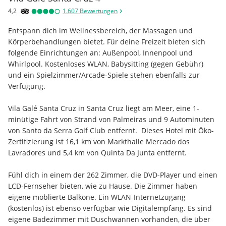
4,2
1.607
Bewertungen
Entspann dich im Wellnessbereich, der Massagen und 
Körperbehandlungen bietet. Für deine Freizeit bieten sich 
folgende Einrichtungen an: Außenpool, Innenpool und 
Whirlpool. Kostenloses WLAN, Babysitting (gegen Gebühr) 
und ein Spielzimmer/Arcade-Spiele stehen ebenfalls zur 
Verfügung.
Vila Galé Santa Cruz in Santa Cruz liegt am Meer, eine 1-
minütige Fahrt von Strand von Palmeiras und 9 Autominuten 
von Santo da Serra Golf Club entfernt.  Dieses Hotel mit Öko-
Zertifizierung ist 16,1 km von Markthalle Mercado dos 
Lavradores und 5,4 km von Quinta Da Junta entfernt.
Fühl dich in einem der 262 Zimmer, die DVD-Player und einen 
LCD-Fernseher bieten, wie zu Hause. Die Zimmer haben 
eigene möblierte Balkone. Ein WLAN-Internetzugang 
(kostenlos) ist ebenso verfügbar wie Digitalempfang. Es sind 
eigene Badezimmer mit Duschwannen vorhanden, die über 