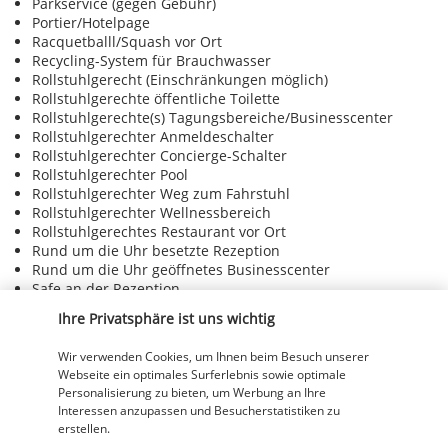
Parkservice (gegen Gebühr)
Portier/Hotelpage
Racquetballl/Squash vor Ort
Recycling-System für Brauchwasser
Rollstuhlgerecht (Einschränkungen möglich)
Rollstuhlgerechte öffentliche Toilette
Rollstuhlgerechte(s) Tagungsbereiche/Businesscenter
Rollstuhlgerechter Anmeldeschalter
Rollstuhlgerechter Concierge-Schalter
Rollstuhlgerechter Pool
Rollstuhlgerechter Weg zum Fahrstuhl
Rollstuhlgerechter Wellnessbereich
Rollstuhlgerechtes Restaurant vor Ort
Rund um die Uhr besetzte Rezeption
Rund um die Uhr geöffnetes Businesscenter
Safe an der Rezeption
Snackbar
Ihre Privatsphäre ist uns wichtig
Sonnenliegen am Pool
Speisen für Paare/Privat speisen
Wir verwenden Cookies, um Ihnen beim Besuch unserer
Spiele
Webseite ein optimales Surferlebnis sowie optimale
Spielhalle
Personalisierung zu bieten, um Werbung an Ihre
Spielplatz vor Ort
Interessen anzupassen und Besucherstatistiken zu
Tischfußball
erstellen.
Tischtennis