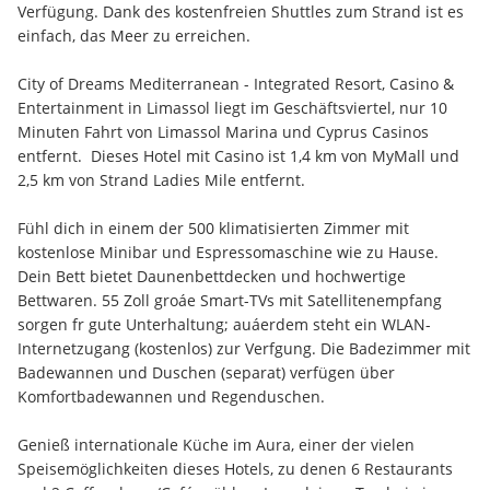
Verfügung. Dank des kostenfreien Shuttles zum Strand ist es 
einfach, das Meer zu erreichen.
City of Dreams Mediterranean - Integrated Resort, Casino & 
Entertainment in Limassol liegt im Geschäftsviertel, nur 10 
Minuten Fahrt von Limassol Marina und Cyprus Casinos 
entfernt.  Dieses Hotel mit Casino ist 1,4 km von MyMall und 
2,5 km von Strand Ladies Mile entfernt.
Fühl dich in einem der 500 klimatisierten Zimmer mit 
kostenlose Minibar und Espressomaschine wie zu Hause. 
Dein Bett bietet Daunenbettdecken und hochwertige 
Bettwaren. 55 Zoll groáe Smart-TVs mit Satellitenempfang 
sorgen fr gute Unterhaltung; auáerdem steht ein WLAN-
Internetzugang (kostenlos) zur Verfgung. Die Badezimmer mit 
Badewannen und Duschen (separat) verfügen über 
Komfortbadewannen und Regenduschen.
Genieß internationale Küche im Aura, einer der vielen 
Speisemöglichkeiten dieses Hotels, zu denen 6 Restaurants 