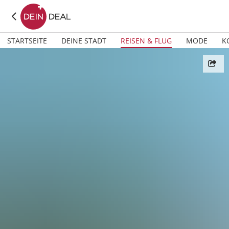
STARTSEITE
DEINE STADT
REISEN & FLUG
MODE
K