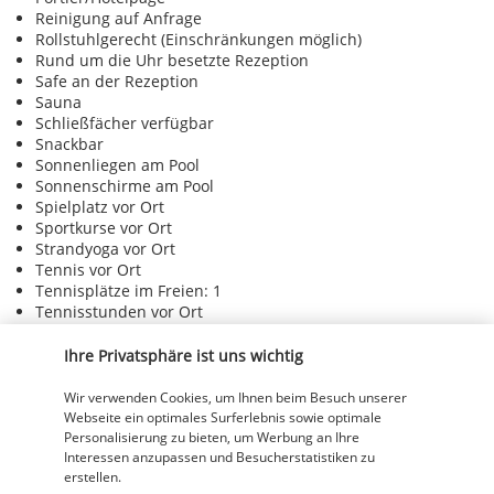
Reinigung auf Anfrage
Rollstuhlgerecht (Einschränkungen möglich)
Rund um die Uhr besetzte Rezeption
Safe an der Rezeption
Sauna
Schließfächer verfügbar
Snackbar
Sonnenliegen am Pool
Sonnenschirme am Pool
Spielplatz vor Ort
Sportkurse vor Ort
Strandyoga vor Ort
Tennis vor Ort
Tennisplätze im Freien: 1
Tennisstunden vor Ort
Terrasse
Trockenreinigung/Wäschereiservice
Ihre Privatsphäre ist uns wichtig
Türkisches Bad/Hamam
Unterstützung bei der Tourenplanung/beim Ticketerwerb
Wir verwenden Cookies, um Ihnen beim Besuch unserer
Volleyball vor Ort
Webseite ein optimales Surferlebnis sowie optimale
Wander-/Radwege in der Nähe
Personalisierung zu bieten, um Werbung an Ihre
Interessen anzupassen und Besucherstatistiken zu
Wasserrutsche
erstellen.
Wäscherei