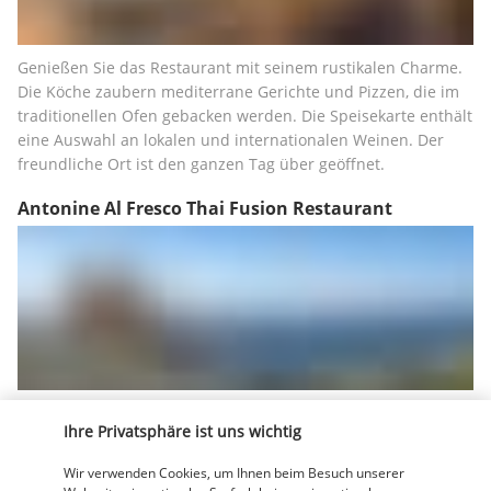
Genießen Sie das Restaurant mit seinem rustikalen Charme. 
Die Köche zaubern mediterrane Gerichte und Pizzen, die im 
traditionellen Ofen gebacken werden. Die Speisekarte enthält 
eine Auswahl an lokalen und internationalen Weinen. Der 
freundliche Ort ist den ganzen Tag über geöffnet.
Antonine Al Fresco Thai Fusion Restaurant
Das Restaurant liegt auf dem Dach des Hotels und ist im 
Ihre Privatsphäre ist uns wichtig
Sommer geöffnet. Der thailändische Küchenchef bereitet 
traditionelle thailändische Gerichte mit moderner Note zu. 
Wir verwenden Cookies, um Ihnen beim Besuch unserer
Genießen Sie die exotischen Aromen und den Blick auf die 