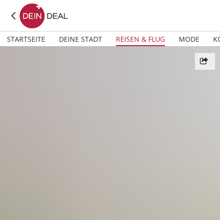
STARTSEITE
DEINE STADT
REISEN & FLUG
MODE
K