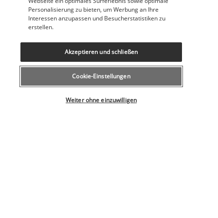
Webseite ein optimales Surferlebnis sowie optimale
Bucht von Mellieha.
Personalisierung zu bieten, um Werbung an Ihre
Interessen anzupassen und Besucherstatistiken zu
Nur im Sommer geöffnet.
erstellen.
Mehr anzeigen
Akzeptieren und schließen
Aktivitäten & Lifestyle
Cookie-Einstellungen
Wählen Sie Ihr Angebot
Weiter ohne einzuwilligen
Gönnen Sie sich eine Wellness-Pause im hoteleigenen Spa. 
Nutzen Sie die kostenfreien Angebote vor Ort und lassen Sie 
sich von einer der Behandlungen des professionellen Teams 
verwöhnen. Massage, Maniküre oder Körperbehandlung, Sie 
haben die Wahl.
Das Maritim Antonine Hotel & Spa verfügt über drei Pools. 
Einer befindet sich in der Nähe des botanischen Gartens, der 
zweite auf dem Dach (für Personen über 16 Jahre) und der 
dritte im Spa. Genießen Sie zahlreiche Momente der 
Entspannung. Von der Einrichtung aus können Sie die 