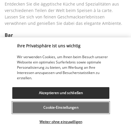
Entdecken Sie die ägyptische Küche und Spezialitäten aus 
verschiedenen Teilen der Welt beim Speisen à la carte. 
Lassen Sie sich von feinen Geschmackserlebnissen 
verwöhnen und genießen Sie dabei das elegante Ambiente.
Bar
Ihre Privatsphäre ist uns wichtig
Wir verwenden Cookies, um Ihnen beim Besuch unserer
Webseite ein optimales Surferlebnis sowie optimale
Personalisierung zu bieten, um Werbung an Ihre
Interessen anzupassen und Besucherstatistiken zu
erstellen.
Wenn der Tag sich dem Ende zuneigt, begeben sich viele 
Akzeptieren und schließen
Gäste gerne in die Bar. Dort gibt es eine große 
Getränkeauswahl zu entdecken.  In Gesellschaft seiner 
Cookie-Einstellungen
Lieben schlürft man leckere Cocktails in hübschen Farben mit 
köstlichem Geschmack.
Weiter ohne einzuwilligen
Snackbar