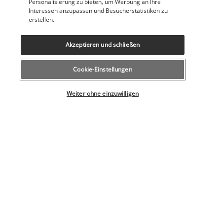
Personalisierung zu bieten, um Werbung an Ihre
Terrasse
Interessen anzupassen und Besucherstatistiken zu
Täglich
erstellen.
Wasserrutsche
Windsurfen vor Ort
Überdachte Parkplätze
Akzeptieren und schließen
Einrichtungen
Cookie-Einstellungen
Full-Service-Wellnessbereich
Wählen Sie Ihr Angebot
Kinderbecken
Weiter ohne einzuwilligen
Kostenloser Zugang zum Wasserpark
Tagungsräume
Wellnessbehandlungsraum/-räume
Pension
Inbegriffenes Frühstück
Inbegriffenes Frühstücksbuffet
+ Mehr Dienstleistungen
Entdecken Sie dieses wunderschöne
Reiseziel