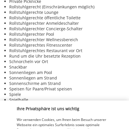
Private Picknicke
Rollstuhlgerecht (Einschränkungen möglich)
Rollstuhlgerechte Lounge
Rollstuhlgerechte öffentliche Toilette
Rollstuhlgerechter Anmeldeschalter
Rollstuhlgerechter Concierge-Schalter
Rollstuhlgerechter Pool
Rollstuhlgerechter Wellnessbereich
Rollstuhlgerechtes Fitnesscenter
Rollstuhlgerechtes Restaurant vor Ort
Rund um die Uhr besetzte Rezeption
Schnorcheln vor Ort
Snackbar
Sonnenliegen am Pool
Sonnenliegen am Strand
Sonnenschirme am Strand
Speisen für Paare/Privat speisen
Spiele
Spielhalle
Spielplatz vor Ort
Ihre Privatsphäre ist uns wichtig
Sportkurse vor Ort
Strand-Cabañas (gegen Gebühr)
Wir verwenden Cookies, um Ihnen beim Besuch unserer
Strandspielzeug
Webseite ein optimales Surferlebnis sowie optimale
Strandyoga vor Ort