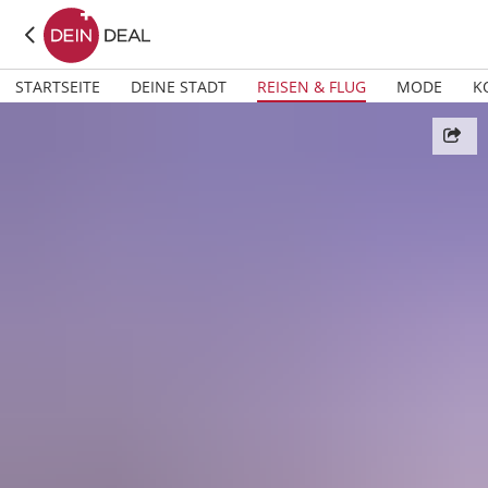
STARTSEITE
DEINE STADT
REISEN & FLUG
MODE
K