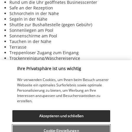
Rund um die Uhr geöffnetes Businesscenter
Safe an der Rezeption
Schnorcheln in der Nähe
Segeln in der Nähe
Shuttle zur Bushaltestelle (gegen Gebühr)
Sonnenliegen am Pool
Sonnenschirme am Pool
Tauchen in der Nähe
Terrasse
Treppenloser Zugang zum Eingang
Trockenreinigung/Wäschereiservice
Umfassender Recyclingplan
Ihre Privatsphäre ist uns wichtig
Unterstützung bei der Tourenplanung/beim Ticketerwerb
Vegane Menüoptionen verfügbar
Wir verwenden Cookies, um Ihnen beim Besuch unserer
Vegetarische Menüoptionen verfügbar
Webseite ein optimales Surferlebnis sowie optimale
Vegetarisches Frühstück verfügbar
Personalisierung zu bieten, um Werbung an Ihre
Visuelle Alarme auf den Fluren
Interessen anzupassen und Besucherstatistiken zu
Wander-/Radwege in der Nähe
erstellen.
Wasserski in der Nähe
Wechsel der Bettwäsche (auf Anfrage)
Wechsel der Handtücher (auf Anfrage)
Akzeptieren und schließen
Windsurfen in der Nähe
Wäscherei
Cookie-Einstellungen
komplett umzäunt