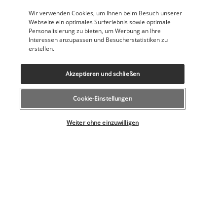
Rund um die Uhr besetzte Rezeption
Wir verwenden Cookies, um Ihnen beim Besuch unserer
Safe an der Rezeption
Webseite ein optimales Surferlebnis sowie optimale
Sauna
Personalisierung zu bieten, um Werbung an Ihre
Snackbar
Interessen anzupassen und Besucherstatistiken zu
Sonnenliegen am Pool
erstellen.
Sonnenliegen am Strand
Sonnenschirme am Pool
Sonnenschirme am Strand
Akzeptieren und schließen
Spielhalle
Spielplatz vor Ort
Cookie-Einstellungen
Sportkurse vor Ort
Tauchen vor Ort
Tennis vor Ort
Weiter ohne einzuwilligen
Tennisplätze im Freien: 2
Terrasse
Tischtennis
Trockenreinigung/Wäschereiservice
Unterstützung bei der Tourenplanung/beim Ticketerwerb
Volleyball vor Ort
Wander-/Radwege in der Nähe
Wasserrutsche
Windsurfen in der Nähe