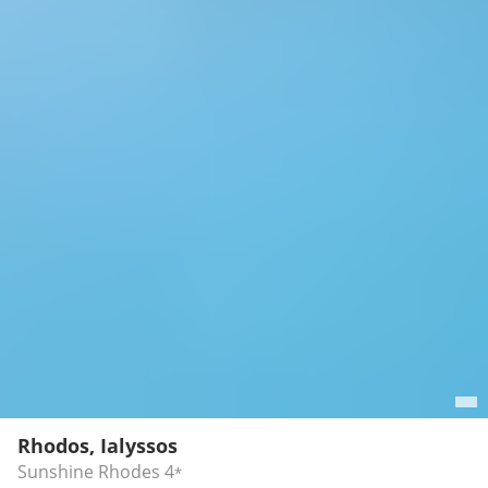
Rhodos, Ialyssos
Sunshine Rhodes
4
*