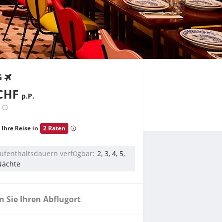
G
CHF
p.P.
 Ihre Reise in
2 Raten
ufenthaltsdauern verfügbar
2, 3, 4, 5,
Nächte
 Sie Ihren Abflugort