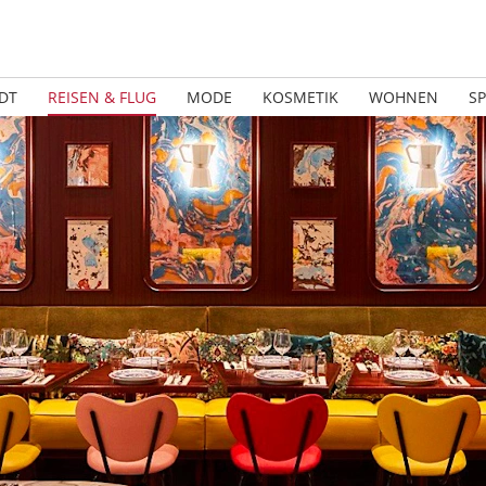
DT
REISEN & FLUG
MODE
KOSMETIK
WOHNEN
S