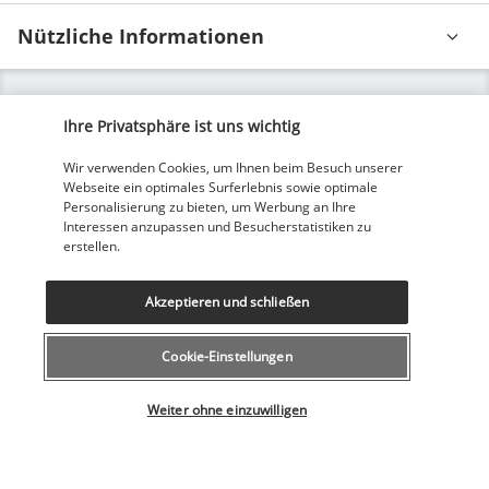
Nützliche Informationen
Ihre Privatsphäre ist uns wichtig
Unsere Experten stehen Ihnen zur Seite
Wir verwenden Cookies, um Ihnen beim Besuch unserer
Webseite ein optimales Surferlebnis sowie optimale
043 508 19 00
Personalisierung zu bieten, um Werbung an Ihre
Interessen anzupassen und Besucherstatistiken zu
erstellen.
Montag bis Freitag von 12 bis 20 Uhr, Samstags und Sonntags
von 10 bis 18 Uhr
Akzeptieren und schließen
(Lokaltarif)
Aus dem Ausland
Cookie-Einstellungen
+41 43 508 19 00
Wählen Sie Ihr Angebot
(Tarif für internationale Gespräche)
Weiter ohne einzuwilligen
Produktnummer: 45454