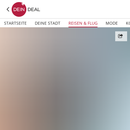
STARTSEITE
DEINE STADT
REISEN & FLUG
MODE
K