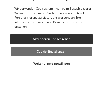
Wir verwenden Cookies, um Ihnen beim Besuch unserer
Nützliche Informationen
Webseite ein optimales Surferlebnis sowie optimale
Personalisierung zu bieten, um Werbung an Ihre
Interessen anzupassen und Besucherstatistiken zu
erstellen.
Akzeptieren und schließen
Unsere Experten stehen Ihnen zur Seite
043 508 19 00
Cookie-Einstellungen
Wählen Sie Ihr Angebot
Montag bis Freitag von 12 bis 20 Uhr, Samstags und Sonntags
Weiter ohne einzuwilligen
von 10 bis 18 Uhr
(Lokaltarif)
Aus dem Ausland
+41 43 508 19 00
(Tarif für internationale Gespräche)
Produktnummer: 44940