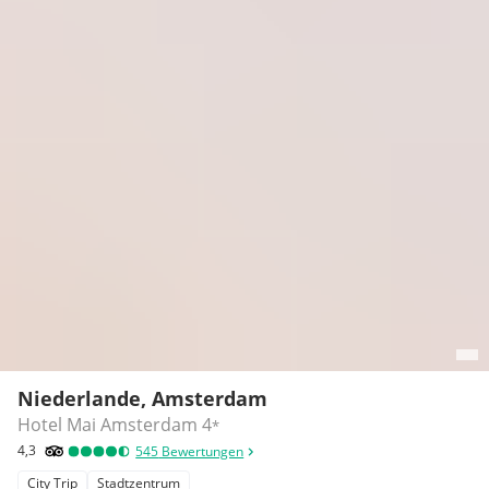
Niederlande, Amsterdam
Hotel Mai Amsterdam
4
*
4,3
545
Bewertungen
City Trip
Stadtzentrum