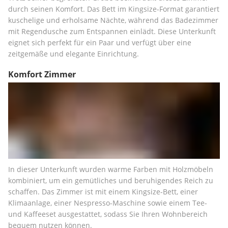
durch seinen Komfort. Das Bett im Kingsize-Format garantiert 
kuschelige und erholsame Nächte, während das Badezimmer 
mit Regendusche zum Entspannen einlädt. Diese Unterkunft 
eignet sich perfekt für ein Paar und verfügt über eine 
zeitgemäße und elegante Einrichtung.
Komfort Zimmer
In dieser Unterkunft wurden warme Farben mit Holzmöbeln 
kombiniert, um ein gemütliches und beruhigendes Reich zu 
schaffen. Das Zimmer ist mit einem Kingsize-Bett, einer 
Klimaanlage, einer Nespresso-Maschine sowie einem Tee- 
und Kaffeeset ausgestattet, sodass Sie Ihren Wohnbereich 
bequem nutzen können.