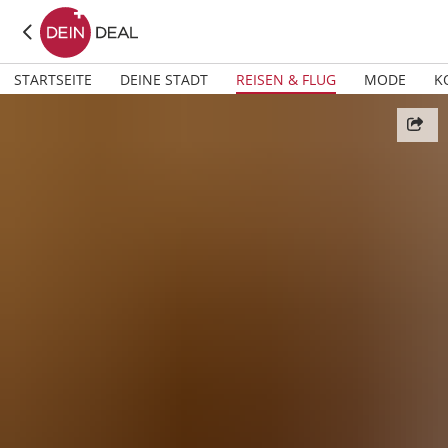
STARTSEITE
DEINE STADT
REISEN & FLUG
MODE
K