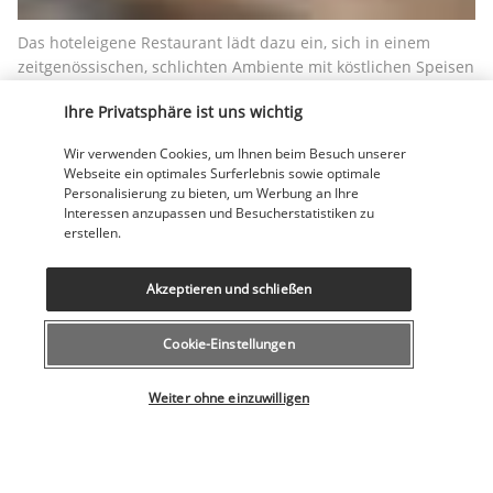
Das hoteleigene Restaurant lädt dazu ein, sich in einem 
zeitgenössischen, schlichten Ambiente mit köstlichen Speisen 
verwöhnen zu lassen. Die kleine Speisekarte verspricht 
Ihre Privatsphäre ist uns wichtig
perfekt zubereitete Gerichte, die mit Sorgfalt und Raffinesse 
präsentiert werden.
Wir verwenden Cookies, um Ihnen beim Besuch unserer
Webseite ein optimales Surferlebnis sowie optimale
Mehr anzeigen
Personalisierung zu bieten, um Werbung an Ihre
Interessen anzupassen und Besucherstatistiken zu
erstellen.
Aktivitäten & Lifestyle
Akzeptieren und schließen
Die warme Atmosphäre, die in jedem Winkel des Hotels 
Cookie-Einstellungen
herrscht, lädt zum Entspannen ein. Die Bar bietet die 
Möglichkeit, ein Glas Wein oder ein frisch gezapftes Bier zu 
Wählen Sie Ihr Angebot
Weiter ohne einzuwilligen
teilen, während man seine Ausflüge plant.
Das MAI Amsterdam Hotel ist der perfekte Ausgangspunkt für 
jeden Ausflug in die Straßen des Venedigs des Nordens. 