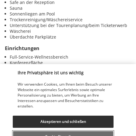
Safe an der Rezeption
Sauna
Sonnenliegen am Pool
Trockenreinigung/Wäschereiservice
Unterstützung bei der Tourenplanung/beim Ticketerwerb
Wäscherei
Überdachte Parkplätze
Einrichtungen
Full-Service-Wellnessbereich
Konferenzfläche
Pool
Ihre Privatsphäre ist uns wichtig
Tagungsräume
Wellnessangebote vor Ort
Wir verwenden Cookies, um Ihnen beim Besuch unserer
Webseite ein optimales Surferlebnis sowie optimale
Entdecken Sie dieses wunderschöne
Personalisierung zu bieten, um Werbung an Ihre
Interessen anzupassen und Besucherstatistiken zu
Reiseziel
erstellen.
Nützliche Informationen
Akzeptieren und schließen