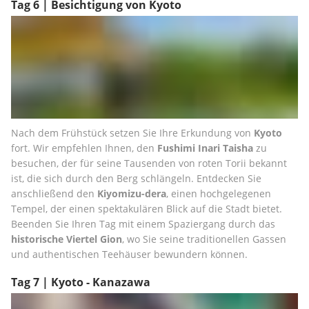
Tag 6 | Besichtigung von Kyoto
Nach dem Frühstück setzen Sie Ihre Erkundung von 
Kyoto
fort. Wir empfehlen Ihnen, den 
Fushimi Inari Taisha 
zu 
besuchen, der für seine Tausenden von roten Torii bekannt 
ist, die sich durch den Berg schlängeln. Entdecken Sie 
anschließend den 
Kiyomizu-dera
, einen hochgelegenen 
Tempel, der einen spektakulären Blick auf die Stadt bietet. 
Beenden Sie Ihren Tag mit einem Spaziergang durch das 
historische Viertel Gion
, wo Sie seine traditionellen Gassen 
und authentischen Teehäuser bewundern können.
Tag 7 | Kyoto - Kanazawa