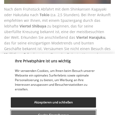
Nach dem Frühstück Abfahrt mit dem Shinkansen Kagayaki 
oder Hakutaka nach 
Tokio
 (ca. 2,5 Stunden). Bei Ihrer Ankunft 
empfehlen wir Ihnen, mit einem Spaziergang durch das 
lebhafte 
Viertel Shibuya
 zu beginnen, das für seine 
überfüllte Kreuzung bekannt ist, eine der meistbesuchten 
der Welt. Erkunden Sie anschließend das 
Viertel Harajuku
, 
das für seine einzigartigen Modetrends und bunten 
Geschäfte bekannt ist. Versäumen Sie nicht einen Besuch des 
Meiji Jingu Schreins
, einer Oase der Ruhe im Herzen der 
Stadt, die einen beruhigenden Kontrast zur städtischen 
Ihre Privatsphäre ist uns wichtig
Hektik bietet.
Wir verwenden Cookies, um Ihnen beim Besuch unserer
Tag 10 | Besichtigung von Tokio
Webseite ein optimales Surferlebnis sowie optimale
Personalisierung zu bieten, um Werbung an Ihre
Interessen anzupassen und Besucherstatistiken zu
erstellen.
Akzeptieren und schließen