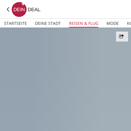
STARTSEITE
DEINE STADT
REISEN & FLUG
MODE
K