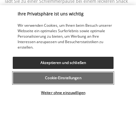
lädt Sie zu einer Schlemmerpause bei einem leckeren Snack 
ein. Sie ist ideal für den kleinen Hunger zwischendurch und 
Ihre Privatsphäre ist uns wichtig
hilft, die Zeit bis zur nächsten Hauptmahlzeit zu 
überbrücken.
Wir verwenden Cookies, um Ihnen beim Besuch unserer
Webseite ein optimales Surferlebnis sowie optimale
Moorisch Café
Personalisierung zu bieten, um Werbung an Ihre
Interessen anzupassen und Besucherstatistiken zu
erstellen.
Akzeptieren und schließen
Cookie-Einstellungen
Wählen Sie Ihr Angebot
Am Nachmittag und am Ende des Tages lädt das Moorisch 
Weiter ohne einzuwilligen
Café zu einigen entspannenden Momenten ein. Hier 
entscheiden Sie sich für ein kaltes Getränk oder für einen 
Tee. Sie tauschen sich mit Ihren Angehörigen in einer 
entspannten Atmosphäre über die Aktivitäten des Tages aus.
Mehr anzeigen