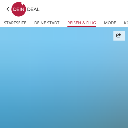
STARTSEITE
DEINE STADT
REISEN & FLUG
MODE
K