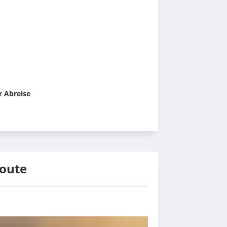
r Abreise
route