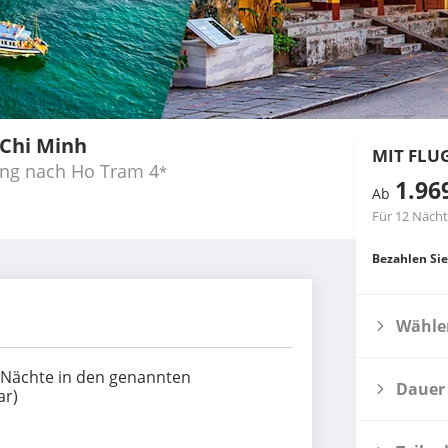
 Chi Minh
MIT FLU
ung nach Ho Tram
4
*
1.96
Ab
Für 12 Näch
Bezahlen Sie
Wählen
2 Nächte in den genannten
Dauer
ar)