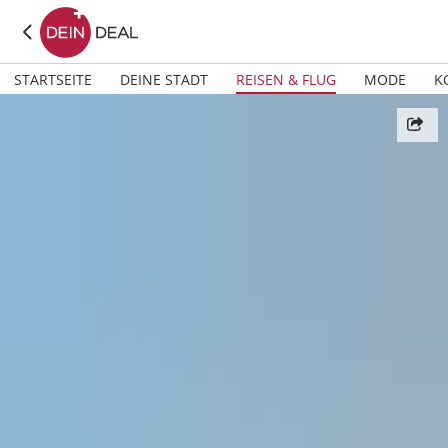
STARTSEITE
DEINE STADT
REISEN & FLUG
MODE
K