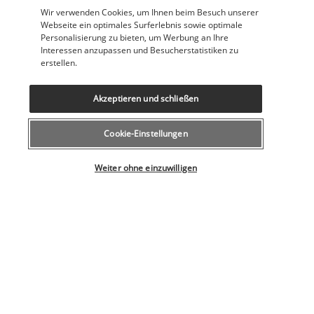
Wir verwenden Cookies, um Ihnen beim Besuch unserer
Webseite ein optimales Surferlebnis sowie optimale
Personalisierung zu bieten, um Werbung an Ihre
Frühstück im Hotel.
Interessen anzupassen und Besucherstatistiken zu
erstellen.
Transfer zum Flughafen Ho-Chi-Minh-Stadt (SGN) 
entsprechend Ihrem Flugplan.
Akzeptieren und schließen
MÖGLICHE VERLÄNGERUNG MIT EINEM
BADEAUFENTHALT
Cookie-Einstellungen
Wählen Sie Ihr Angebot
Weiter ohne einzuwilligen
Sie können sich für eine Badeverlängerung nach Phu Quoc 
ab Tag 9 wie folgt entscheiden:
Tag 9 | Hoi An - Da Nang - Flug nach Phu Quoc