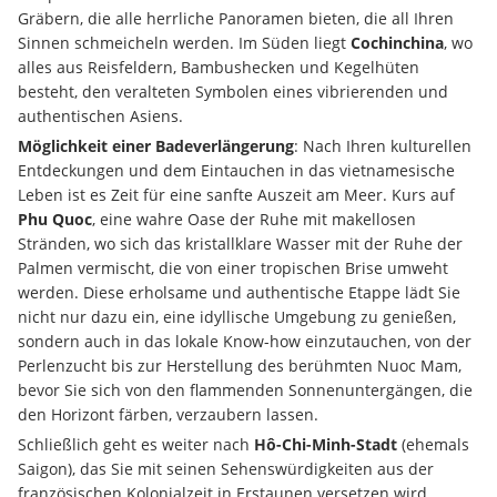
Gräbern, die alle herrliche Panoramen bieten, die all Ihren 
Sinnen schmeicheln werden. Im Süden liegt 
Cochinchina
, wo 
alles aus Reisfeldern, Bambushecken und Kegelhüten 
besteht, den veralteten Symbolen eines vibrierenden und 
authentischen Asiens.
Möglichkeit einer Badeverlängerung
: Nach Ihren kulturellen 
Entdeckungen und dem Eintauchen in das vietnamesische 
Leben ist es Zeit für eine sanfte Auszeit am Meer. Kurs auf 
Phu Quoc
, eine wahre Oase der Ruhe mit makellosen 
Stränden, wo sich das kristallklare Wasser mit der Ruhe der 
Palmen vermischt, die von einer tropischen Brise umweht 
werden. Diese erholsame und authentische Etappe lädt Sie 
nicht nur dazu ein, eine idyllische Umgebung zu genießen, 
sondern auch in das lokale Know-how einzutauchen, von der 
Perlenzucht bis zur Herstellung des berühmten Nuoc Mam, 
bevor Sie sich von den flammenden Sonnenuntergängen, die 
den Horizont färben, verzaubern lassen.
Schließlich geht es weiter nach 
Hô-Chi-Minh-Stadt
 (ehemals 
Saigon), das Sie mit seinen Sehenswürdigkeiten aus der 
französischen Kolonialzeit in Erstaunen versetzen wird.