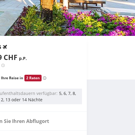
G
9 CHF
p.P.
 Ihre Reise in
2 Raten
ufenthaltsdauern verfügbar
5, 6, 7, 8,
 12, 13 oder 14 Nächte
 Sie Ihren Abflugort