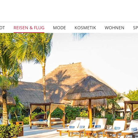
DT
REISEN & FLUG
MODE
KOSMETIK
WOHNEN
S