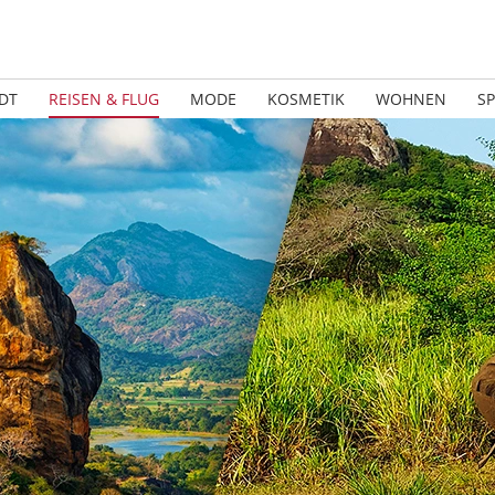
DT
REISEN & FLUG
MODE
KOSMETIK
WOHNEN
S