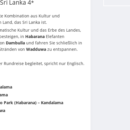
Sri Lanka
4
*
kte Kombination aus Kultur und 
and, das Sri Lanka ist.
matische Kultur und das Erbe des Landes, 
besteigen, in 
Habarana
 Elefanten 
on 
Dambulla
 und fahren Sie schließlich in 
Stränden von 
Wadduwa
 zu entspannen.
r Rundreise begleitet, spricht nur Englisch.
dalama
lama
Eco Park (Habarana) – Kandalama
uwa