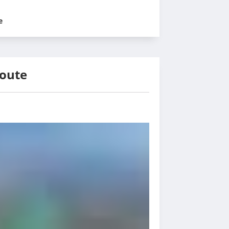
e
route