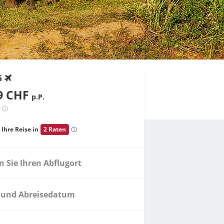
G
9 CHF
p.P.
 Ihre Reise in
2 Raten
 Sie Ihren Abflugort
 und Abreisedatum