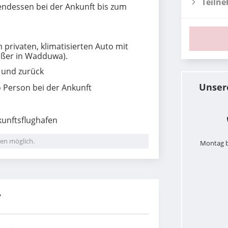
Teiln
endessen bei der Ankunft bis zum
 privaten, klimatisierten Auto mit
ußer in Wadduwa).
l und zurück
Unser
 Person bei der Ankunft
unftsflughafen
en möglich.
Montag b
r