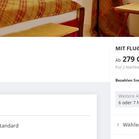
MIT FLU
279 
Ab
Für 2 Nächte
Bezahlen Sie
Weitere A
6 oder 7 
Wählen
tandard