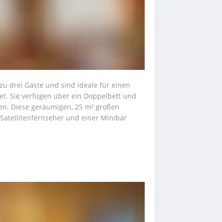
zu drei Gäste und sind ideale für einen 
net. Sie verfügen über ein Doppelbett und 
ten. Diese geräumigen, 25 m² großen 
atellitenfernseher und einer Minibar 