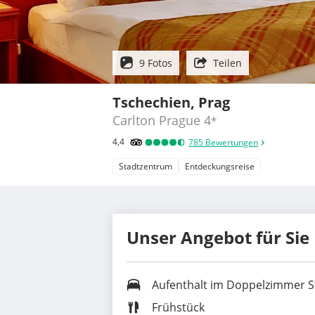
9 Fotos
Teilen
Tschechien, Prag
Carlton Prague
4
*
4,4
785
Bewertungen
Stadtzentrum
Entdeckungsreise
Unser Angebot für Sie
Aufenthalt im
Doppelzimmer S
Frühstück