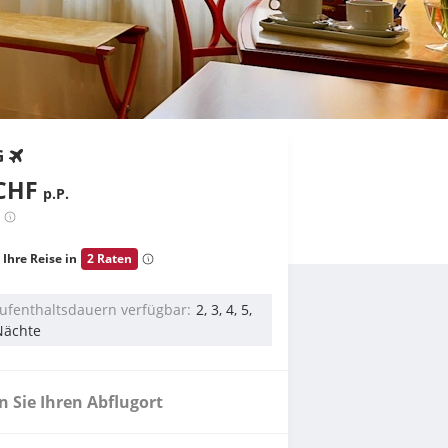
G
CHF
p.P.
 Ihre Reise in
2 Raten
ufenthaltsdauern verfügbar
2, 3, 4, 5,
Nächte
 Sie Ihren Abflugort