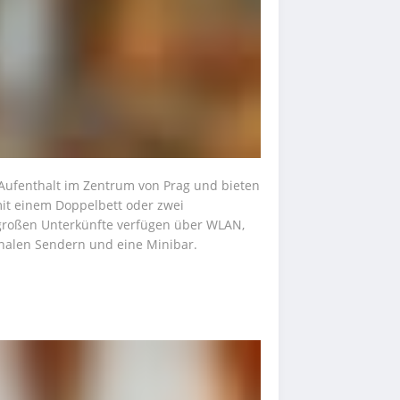
Aufenthalt im Zentrum von Prag und bieten 
mit einem Doppelbett oder zwei 
 großen Unterkünfte verfügen über WLAN, 
onalen Sendern und eine Minibar.