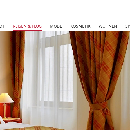
DT
REISEN & FLUG
MODE
KOSMETIK
WOHNEN
S