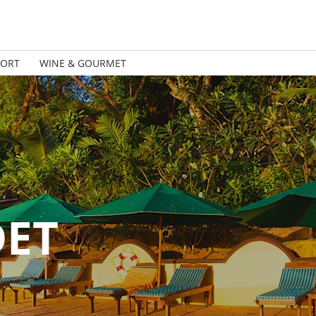
PORT
WINE & GOURMET
DET