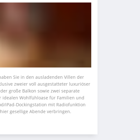
aben Sie in den ausladenden Villen der 
usive zweier voll ausgestatteter luxuriöser 
 der große Balkon sowie zwei separate 
idealen Wohlfühloase für Familien und 
d/iPad-Dockingstation mit Radiofunktion 
ier gesellige Abende verbringen. 