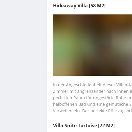
Hideaway Villa
[58 M2]
In der Abgeschiedenheit dieser Villen-Ka
Zimmer mit angrenzender nach innen li
perfekten Raum für ungestörte Ruhe un
halboffenen Bad und eine gemütliche Si
Verweilen ein. Der perfekte Rückzugsort
Villa Suite Tortoise
[72 M2]