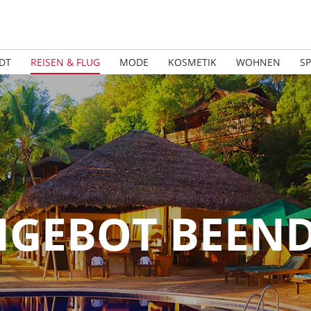
DT
REISEN & FLUG
MODE
KOSMETIK
WOHNEN
S
GEBOT BEEN